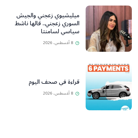
ميليشيوي زعجني والجيش
السوري زعجني.. قالها ناشط
سياسي لسامنتا
8 أغسطس، 2026
قراءة في صحف اليوم
8 أغسطس، 2026