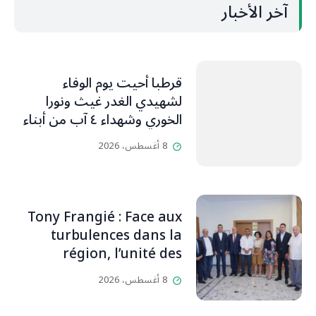
آخر الأخبار
قرطبا أحيت يوم الوفاء
لشهيدي الغدر غيث ونورا
الخوري وشهداء ٤ آب من أبناء
البلدة.. كارين الخوري افرام: لقد
8 أغسطس، 2026
كان بيتنا، بوجود والدي، ينبض
دائماً بالحياة، ويجمع الأهل
والمحبين. وحاول الغدر والشرّ
إقفاله لكنه لم يستطع. لأنه
Tony Frangié : Face aux
بيت رسالة، وتاريخ، وإيمان،
turbulences dans la
وقيم مستمرة
région, l’unité des
Libanais est primordiale
8 أغسطس، 2026
L’OLJ / Par Scarlett
HADDAD