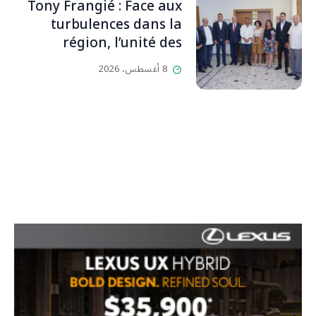
إقفاله لكنه لم يستطع لأنه
Tony Frangié : Face aux
بيت رسالة وتاريخ وإيمان وقيم
turbulences dans la
مستمرة (صور وVideo)
région, l’unité des
Libanais est primordiale
8 أغسطس، 2026
L’OLJ / Par Scarlett
HADDAD