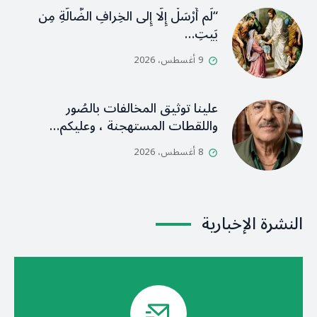
“لَم أُرْسَلْ إِلَّا إِلى الخِرافِ الضَّالَّةِ مِن
بَيتِ…
9 أغسطس، 2026
علينا توثيق المخالفات بالصُور
واللقطات المستهجنة ، وعليكم…
8 أغسطس، 2026
النشرة الإخبارية