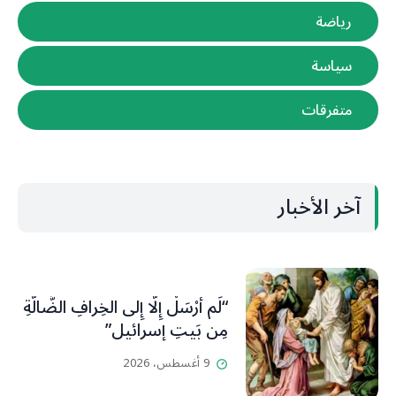
رياضة
سياسة
متفرقات
آخر الأخبار
“لَم أُرْسَلْ إِلَّا إِلى الخِرافِ الضَّالَّةِ
مِن بَيتِ إسرائيل”
9 أغسطس، 2026