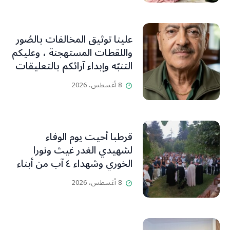
علينا توثيق المخالفات بالصُور
واللقطات المستهجنة ، وعليكم
التنبّه وإبداء آرائكم بالتعليقات
(جورج صبّاغ)
8 أغسطس، 2026
قرطبا أحيت يوم الوفاء
لشهيدي الغدر غيث ونورا
الخوري وشهداء ٤ آب من أبناء
البلدة.. كارين الخوري افرام: لقد
8 أغسطس، 2026
كان بيتنا، بوجود والدي، ينبض
دائماً بالحياة، ويجمع الأهل
والمحبين. وحاول الغدر والشرّ