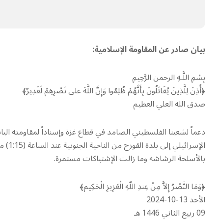
بيان صادر عن المقاومة الإسلامية:
بِسْمِ اللَّـهِ الرحمن الرَّحِيمِ
﴿أُذِنَ لِلَّذِينَ يُقَاتَلُونَ بِأَنَّهُمْ ظُلِمُوا وَإِنَّ اللَّهَ على نَصْرِهِمْ لَقَدِيرٌ﴾
صدق الله العلي العظيم
دعماً لشعبنا الفلسطيني الصامد في قطاع غزة وإسناداً لمقاومته الباسلة
بالأسلحة الرشاشة وما زالت الإشتباكات مستمرة.
﴿وَمَا النَّصْرُ إِلاَّ مِنْ عِندِ اللّهِ الْعَزِيزِ الْحَكِيم﴾
الأحد 13-10-2024
09 ربيع الثاني 1446 هـ