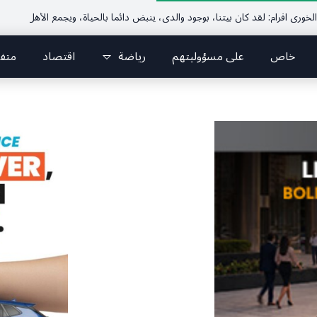
خاص
على مسؤوليتهم
رياضة
اقتصاد
متف