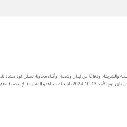
 ‌‏‌‏‌والشريفة، ودفاعًا عن لبنان وشعبه، وأثناء محاولة تسلل قوة مشاة للع
الإسرائيلي إلى بلدة القوزح من الناحية الجنوبية عند الساعة (1:15) من ظهر يوم الأحد 13-10-2024، اشتبك مجاهدو المقاومة الإسلامية مع