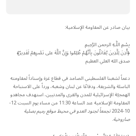
بيان صادر عن المقاومة الإسلامية:‏
بِسْمِ اللَّـهِ الرحمن الرَّحِيمِ
‏﴿أُذِنَ لِلَّذِينَ يُقَاتَلُونَ بِأَنَّهُمْ ظُلِمُوا وَإِنَّ اللَّهَ على نَصْرِهِمْ لَقَدِيرٌ﴾‏
صدق الله العلي العظيم
دعماً لشعبنا الفلسطيني الصامد في قطاع غزة وإسناداً لمقاومته
الباسلة ‌‏‌‏‌والشريفة، ودفاعًا عن لبنان ‏وشعبه، ورداً على الاستباحة
الهمجيّة الإسرائيلية للمدن والقرى والمدنيين، استهدف مجاهدو
المقاومة ‏الإسلامية عند الساعة 11:30 من مساء يوم السبت 12-
10-2024
تجمعاً لجنود العدو في محيط ‏موقع رميم بصلية
صاروخية
. ‏