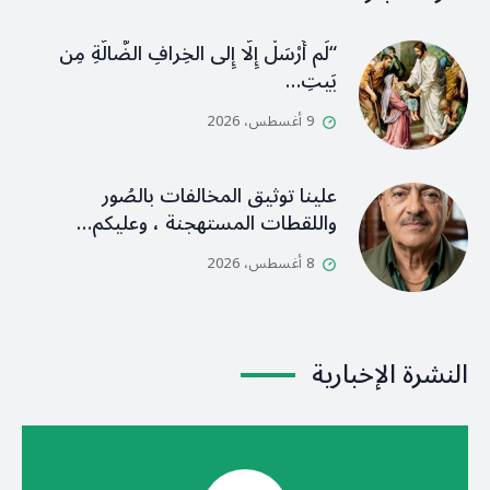
“لَم أُرْسَلْ إِلَّا إِلى الخِرافِ الضَّالَّةِ مِن
بَيتِ…
9 أغسطس، 2026
علينا توثيق المخالفات بالصُور
واللقطات المستهجنة ، وعليكم…
8 أغسطس، 2026
النشرة الإخبارية