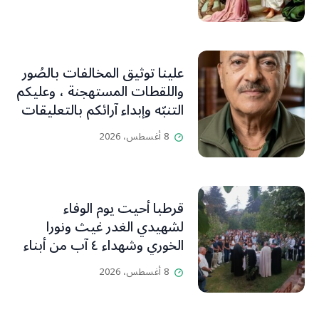
علينا توثيق المخالفات بالصُور
واللقطات المستهجنة ، وعليكم
التنبّه وإبداء آرائكم بالتعليقات
(جورج صبّاغ)
8 أغسطس، 2026
قرطبا أحيت يوم الوفاء
لشهيدي الغدر غيث ونورا
الخوري وشهداء ٤ آب من أبناء
البلدة.. كارين الخوري افرام: لقد
8 أغسطس، 2026
كان بيتنا، بوجود والدي، ينبض
دائماً بالحياة، ويجمع الأهل