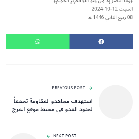
‏﴿وَمَا النَّصْرُ إِلاَّ مِنْ عِندِ اللّهِ الْعَزِيزِ الْحَكِيم﴾‏
السبت 12-10-2024‏
PREVIOUS POST
استهدف مجاهدو المقاومة تجمعاً
لجنود العدو في محيط موقع المرج
NEXT POST