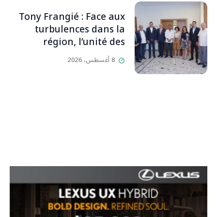
والمحبين. وحاول الغدر والشرّ
إقفاله لكنه لم يستطع لأنه
Tony Frangié : Face aux
بيت رسالة وتاريخ وإيمان وقيم
turbulences dans la
مستمرة (صور وVideo)
région, l’unité des
Libanais est primordiale
8 أغسطس، 2026
L’OLJ / Par Scarlett
HADDAD