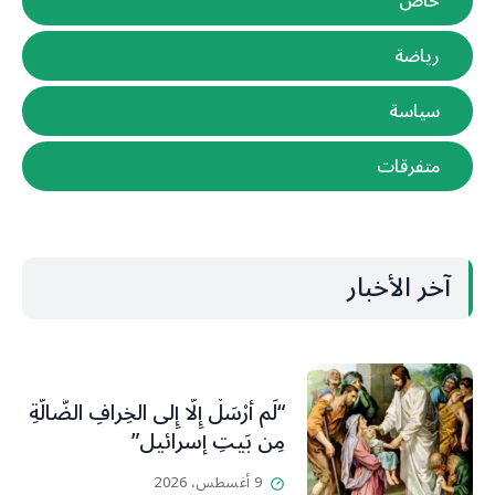
خاص
رياضة
سياسة
متفرقات
آخر الأخبار
“لَم أُرْسَلْ إِلَّا إِلى الخِرافِ الضَّالَّةِ
مِن بَيتِ إسرائيل”
9 أغسطس، 2026