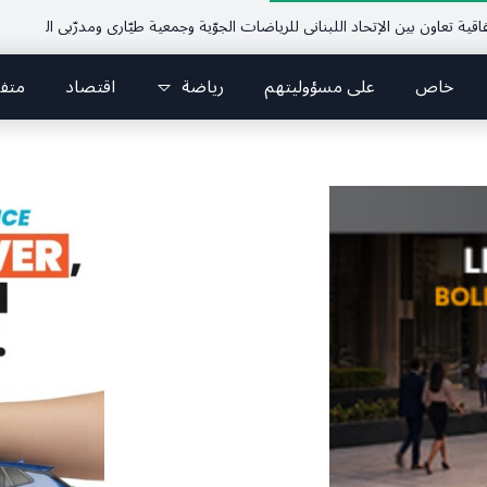
ون بين الإتحاد اللبناني للرياضات الجوّية وجمعية طيّاري ومدرّبي الطيران الشراعي
خاص
على مسؤوليتهم
رياضة
اقتصاد
متف