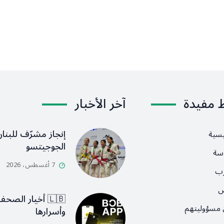
ط مفيدة
آخر الأخبار
إنجاز مشرّف للبنان
يسية
الجوجيتسو
سة
7 أغسطس، 2026
رب
ص
🇱🇧 أخيار الصح
 مسؤوليتهم
وأسرارها