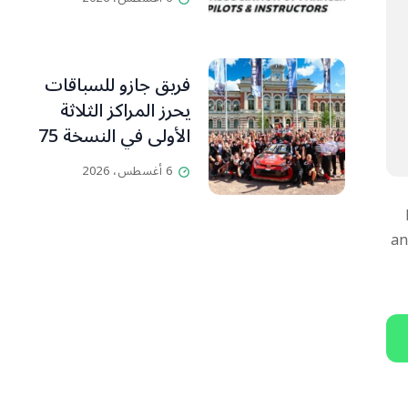
ومدرّبي الطيران
الشراعي
فريق جازو للسباقات
يحرز المراكز الثلاثة
الأولى في النسخة 75
من رالي فنلندا
6 أغسطس، 2026
an