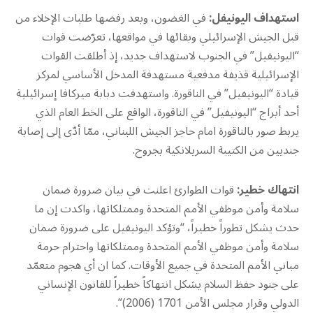
استهداف اليونيفل:
في الغضون، وبعد رفضها طلبات الإخلاء من
قبل الجيش الإسرائيلي وبقائها في مواقعها، تعرّضت قوات
“اليونيفيل” في الجنوب لاستهداف جديد، إذ أطلقت القوات
الإسرائيلية قذيفة مدفعية مستهدفة المدخل الأساسي لمركز
قيادة “اليونيفيل” في الناقورة. واستهدفت دبابة ميركافا إسرائيلية
أحد أبراج “اليونيفيل” في الناقورة، الواقع على الخط العام الذي
يربط صور بالناقورة امام حاجز الجيش اللبناني، ممّا أدّى إلى إصابة
جنديين من الكتيبة السريلانكية بجروح.
انتهاك خطير:
قوات الطوارئ اعلنت في بيان ضرورة ضمان
سلامة وأمن موظفي الأمم المتحدة وممتلكاتها، واكدت إن ما
حدث يشكل تطوراً خطيراً، “وتؤكد اليونيفيل على ضرورة ضمان
سلامة وأمن موظفي الأمم المتحدة وممتلكاتها واحترام حرمة
مباني الأمم المتحدة في جميع الأوقات. كما ان أي هجوم متعمّد
على جنود حفظ السلام يشكل انتهاكاً خطيراً للقانون الإنساني
الدولي وقرار مجلس الأمن 1701 (2006)”.