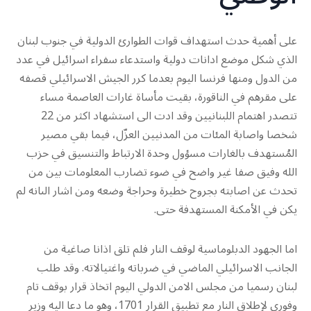
على أهمية حدث استهداف قوات الطوارئ الدولية في جنوب لبنان
الذي شكل موضع ادانات دولية واستدعاء سفراء اسرائيل في عدد
من الدول ومنها فرنسا اليوم بعدما كرر الجيش الاسرائيلي قصفه
على مقرهم في الناقورة، بقيت مأساة غارات العاصمة مساء
تتصدر اهتمام اللبنانيين وقد ادت الى استشهاد اكثر من 22
شخصا واصابة المئات من المدنيين العزّل، فيما بقي مصير
المُستهدف بالغارات مسؤول وحدة الارتباط والتنسيق في حزب
الله وفيق صفا غير واضح في ضوء تضارب المعلومات بين من
تحدث عن اصابته بجروح خطيرة وحراجة وضعه ومن اشار الىانه لم
يكن في الأمكنة المستهدفة حتى.
اما الجهود الدبلوماسية لوقف النار فلم تلق اذانا صاغية من
الجانب الاسرائيلي الماضي في ضرباته واغتيالاته. وقد طلب
لبنان رسميا من مجلس الامن الدولي اليوم اتخاذ قرار بوقف تام
وفوري لإطلاق النار مع تطبيق القرار 1701، وهو ما دعا اليه وزير