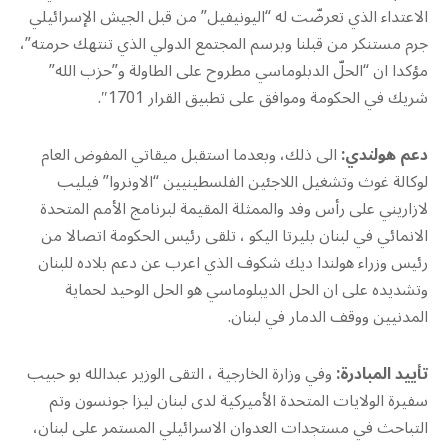
الاعتداء الذي تعرضّت له “اليونيفيل” من قبل الجيش الإسرائيلي
جرم مستنكر من قبلنا وبرسم المجتمع الدولي الذي تنتهك حرمته”،
مؤكدا ان “الحلّ الدبلوماسي مطروح على الطاولة و”حزب الله”
شريك في الحكومة وموافق على تطبيق القرار 1701″.
دعم هولندي:
الى ذلك، وبعدما استقبل ميقاتي المفوض العام
لوكالة غوث وتشغيل اللاجئين الفلسطينيين “الاونروا” فيليب
لازاريني على رأس وفد والممثلة المقيمة لبرنامج الأمم المتحدة
الانمائي في لبنان بليرتا اليكو ، تلقى رئيس الحكومة اتصالا من
رئيس وزراء هولندا ديك شكوف الذي اعرب عن دعم بلاده للبنان
وتشديده على ان الحل الديبلوماسي هو الحل الوحيد لحماية
المدنيين ووقف الدمار في لبنان.
تأييد المبادرة:
وفي وزارة الخارجية ، التقى الوزير عبدالله بو حبيب
سفيرة الولايات المتحدة الأميركية لدى لبنان ليزا جونسون وتم
التباحث في مستجدات العدوان الاسرائيلي المستمر على لبنان،