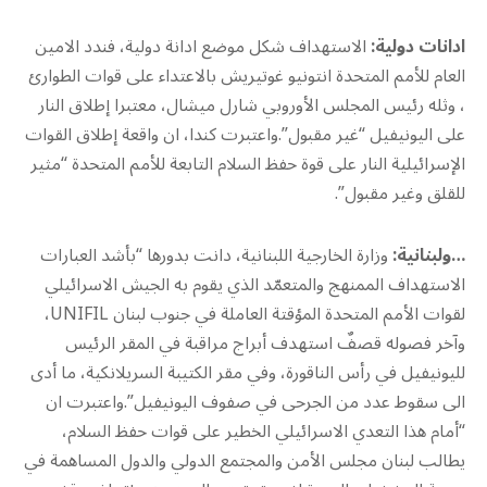
ادانات دولية:
الاستهداف شكل موضع ادانة دولية، فندد الامين
العام للأمم المتحدة انتونيو غوتيريش بالاعتداء على قوات الطوارئ
، وثله رئيس المجلس الأوروبي شارل ميشال، معتبرا إطلاق النار
على اليونيفيل “غير مقبول”.واعتبرت كندا، ان واقعة إطلاق القوات
الإسرائيلية النار على قوة حفظ السلام التابعة للأمم المتحدة “مثير
للقلق وغير مقبول”.
…ولبنانية:
وزارة الخارجية اللبنانية، دانت بدورها “بأشد العبارات
الاستهداف الممنهج والمتعمّد الذي يقوم به الجيش الاسرائيلي
لقوات الأمم المتحدة المؤقتة العاملة في جنوب لبنان UNIFIL،
وآخر فصوله قصفٌ استهدف أبراج مراقبة في المقر الرئيس
لليونيفيل في رأس الناقورة، وفي مقر الكتيبة السريلانكية، ما أدى
الى سقوط عدد من الجرحى في صفوف اليونيفيل”.واعتبرت ان
“أمام هذا التعدي الاسرائيلي الخطير على قوات حفظ السلام،
يطالب لبنان مجلس الأمن والمجتمع الدولي والدول المساهمة في