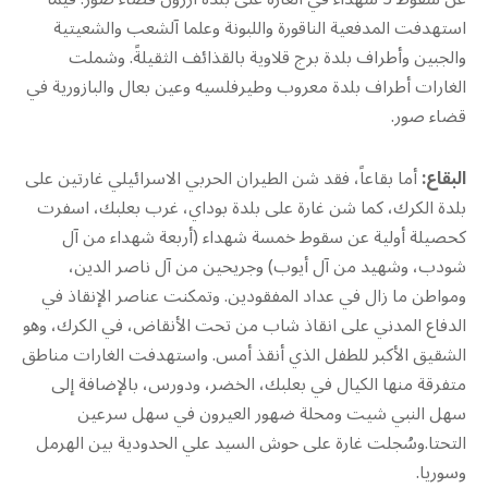
استهدفت المدفعية الناقورة واللبونة وعلما آلشعب والشعيتية
والجبين وأطراف بلدة برج قلاوية بالقذائف الثقيلةً. وشملت
الغارات أطراف بلدة معروب وطيرفلسيه وعين بعال والبازورية في
قضاء صور.
البقاع:
أما بقاعاً، فقد شن الطيران الحربي الاسرائيلي غارتين على
بلدة الكرك، كما شن غارة على بلدة بوداي، غرب بعلبك، اسفرت
كحصيلة أولية عن سقوط خمسة شهداء (أربعة شهداء من آل
شودب، وشهيد من آل أيوب) وجريحين من آل ناصر الدين،
ومواطن ما زال في عداد المفقودين. وتمكنت عناصر الإنقاذ في
الدفاع المدني على انقاذ شاب من تحت الأنقاض، في الكرك، وهو
الشقيق الأكبر للطفل الذي أنقذ أمس. واستهدفت الغارات مناطق
متفرقة منها الكيال في بعلبك، الخضر، ودورس، بالإضافة إلى
سهل النبي شيت ومحلة ضهور العيرون في سهل سرعين
التحتا.وسُجلت غارة على حوش السيد علي الحدودية بين الهرمل
وسوريا.