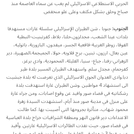
الحربي الاستطلاعي الاسرائيلي لم يغب عن سماء العاصمة منذ
صباح وحلق بشكل مكثف وعلى علو منخفض.
الجنوب:
جنوبا ، شن الطيران الإسرائيلي سلسلة غارات مستهدفا
بلدات عيتا الشعب، مجدلزون،حلتا، بلاط، كفرتبنيت-النبطية
الفوقا، زوطر الغربية-قاقعية الجسر، ميفدون، البازورية، باتوليه،
عين بعال، ارزون، تبنين، برج قلاويه، حولا، الجميجمة،الضهيرة، دير
الزهراني-زفتا، جباع- سنيا، القليلة، المحمودية، وادي برغز،
كفرحمام، مجدل سلم. واستهدف الطيران المسير بلدة طير
دبا.وادى العدوان الجوي الاسرائيلي الذي تعرضت له بلدة جبشيت
الى استشهاد 4 مواطنين .وشن الطيران غارة استهدفت بلدة
رشكنانيه في قضاء صور وافيد عن وقوع اصابات. ومن جراء غارة
على منزل في مدينة صور منذ أيام، استشهدت السيدة زهرة
محمود شهاب، متأثرة بجروحها التي أصيبت بها. كما طالت
الاعتداءات دير قانون النهر ومنطقة الشرافيات خراج بلدة العباسية
في قضاء صور، حيث نفذت الطائرات الاسرائيلية غارتين. وأفيد
عن سقوط 3 شهداء في الغارة على بلدة أرزون قضاء صور. فيما