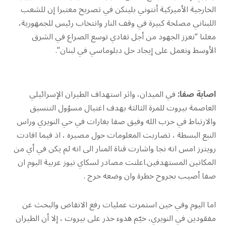
الخارجية الأميركية أنتوني بلينكن في تصريح معتبرا إن للشعب
اللبناني مصلحة كبيرة في وقف النار وانتخاب رئيس للجمهورية،
معلنا “نعزز الجهود من أجل تفادي توسع الصراع في الشرق
الأوسط ونعمل على إيجاد حل دبلوماسي في لبنان”.
اصابة صفا:
في الميدان، واثر استهداف الطيران الإسرائيلي
العاصمة بيروت للمرة الثالثة بهدف اغتيال مسؤول التنسيق
والارتباط في حزب الله وفيق صفا بغارات في حي النويري وراس
النبع البسطة ، تضاربت المعلومات حول مصيره ، اذ فيما افادت
رويترز امس انه نجا واشارت قناة المنار الى انه لم يكن في أي من
المكانين المستهدفين.اعلنت مصادر لسكاي نيوز عربية اليوم ان
صفا أصيب بجروح خطرة وان وضعه حرج .
اما اليوم وفي حين استمرت عمليات رفع الانقاض والبحث عن
مفقودين في النويري، خيّم هدوء حذر على بيروت ، إلا أن الطيران