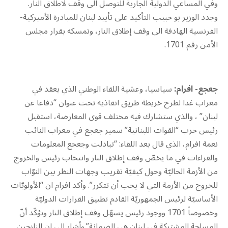
وفي المساعي الدولية الجارية للتوصل الى وقف لاطلاق النار.
وجدد الوزير بو حبيب التأكيد على تأييد لبنان للمبادرة الأميركية-
الفرنسية الهادفة الى وقف إطلاق النار، وتمسكه بقرار مجلس
الأمن رقم 1701.
جعجع- افرام:
سياسيا، وعشية اللقاء الوطني الذي يعقد في
معراب غدا لطرح خريطة طريق انقاذية تحت عنوان “دفاعا عن
لبنان” ، والذي ستشارك فيه مختلف قوى المعارضة، استقبل
رئيس حزب “القوات اللبنانية” سمير جعجع في معراب النائب
نعمة افرام، الذي قال بعد اللقاء: “تبادلت وجعجع المعلومات
والقراءات في ما يخصّ وقف إطلاق النار وانتخاب رئيس والخروج
من الأزمة الحاليّة وحول كيفيّة تقريب وجهات النظر بين النوّاب
للخروج من الأزمة التي لا يجب أن تتكرر”. وأكد افرام ان “الأولويّات
الأساسيّة لرئيس الجمهوريّة القادم تطبيق القرارات الدوليّة
وخصوصاً 1701 ووجود رئيس يسهّل وقف إطلاق النار ونؤكّد أنّ
المساحة المشتركة في لبنان هي الضمانة”.وأشار الى ان النازحين