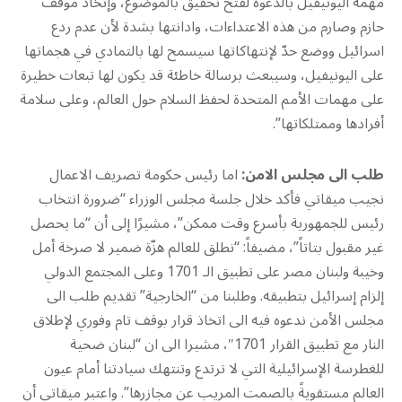
مهمة اليونيفيل بالدعوة لفتح تحقيق بالموضوع، وإتخاذ موقف
حازم وصارم من هذه الاعتداءات، وادانتها بشدة لأن عدم ردع
اسرائيل ووضع حدّ لإنتهاكاتها سيسمح لها بالتمادي في هجماتها
على اليونيفيل، وسيبعث برسالة خاطئة قد يكون لها تبعات خطيرة
على مهمات الأمم المتحدة لحفظ السلام حول العالم، وعلى سلامة
أفرادها وممتلكاتها”.
طلب الى مجلس الامن:
اما رئيس حكومة تصريف الاعمال
نجيب ميقاتي فأكد خلال جلسة مجلس الوزراء “ضرورة انتخاب
رئيس للجمهورية بأسرع وقت ممكن”، مشيرًا إلى أن “ما يحصل
غير مقبول بتاتاً”، مضيفاً: “نطلق للعالم هزّة ضمير لا صرخة أمل
وخيبة ولبنان مصر على تطبيق الـ 1701 وعلى المجتمع الدولي
إلزام إسرائيل بتطبيقه. وطلبنا من “الخارجية” تقديم طلب الى
مجلس الأمن ندعوه فيه الى اتخاذ قرار بوقف تام وفوري لإطلاق
النار مع تطبيق القرار 1701″، مشيرا الى ان “لبنان ضحية
للغطرسة الإسرائيلية التي لا ترتدع وتنتهك سيادتنا أمام عيون
العالم مستقويةً بالصمت المريب عن مجازرها”. واعتبر ميقاتي أن