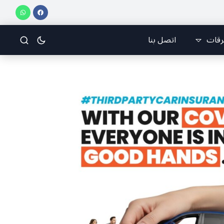
اني للرياضات الجوّية وجمعية طيّاري ومدرّبي الطيران الشراعي
فريق جازو للسباقات يحر
رقات
اتصل بنا