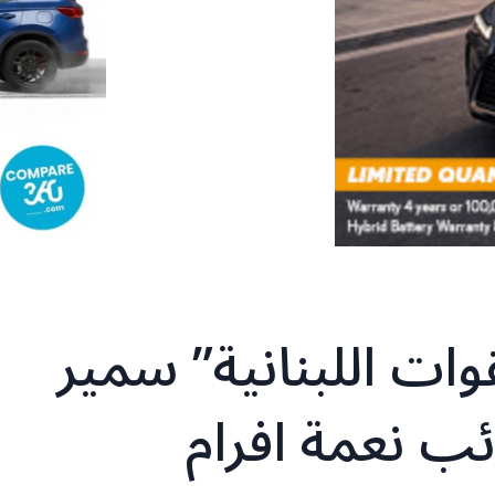
ات اللبنانية” سمير
ب نعمة افرام