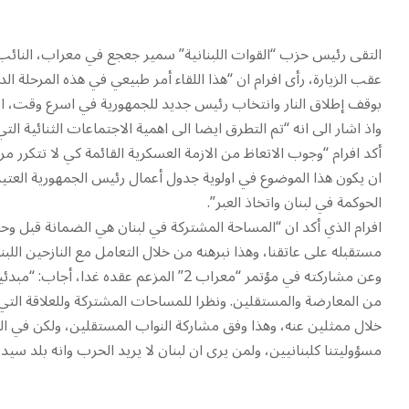
التقى رئيس حزب “القوات اللبنانية” سمير جعجع في معراب، النائب 
عقب الزيارة، رأى افرام ان “هذا اللقاء أمر طبيعي في هذه المرحلة الدق
بوقف إطلاق النار وانتخاب رئيس جديد للجمهورية في اسرع وقت، الا
واذ اشار الى انه “تم التطرق ايضا الى اهمية الاجتماعات الثنائية ا
أكد افرام “وجوب الاتعاظ من الازمة العسكرية القائمة كي لا تتكرر 
ان يكون هذا الموضوع في اولوية جدول أعمال رئيس الجمهورية العتيد
الحوكمة في لبنان واتخاذ العبر”.
افرام الذي أكد ان “المساحة المشتركة في لبنان هي الضمانة قبل وحد
مستقبله على عاتقنا، وهذا نبرهنه من خلال التعامل مع النازحين اللبن
وعن مشاركته في مؤتمر “معراب 2” المزعم عقد
من المعارضة والمستقلين. ونظرا للمساحات المشتركة وللعلاقة ال
مسؤوليتنا كلبنانيين، ولمن يرى ان لبنان لا يريد الحرب وانه بلد سي