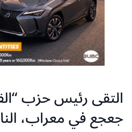
التقى رئيس حزب “القو
جعجع في معراب، النائ