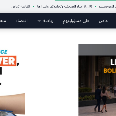
سو
🇱🇧 أخيار الصحف وتحليلاتها وأسرارها
إتفاقية تعاون بين الإتحاد اللبن
خاص
على مسؤوليتهم
رياضة
اقتصاد
متف