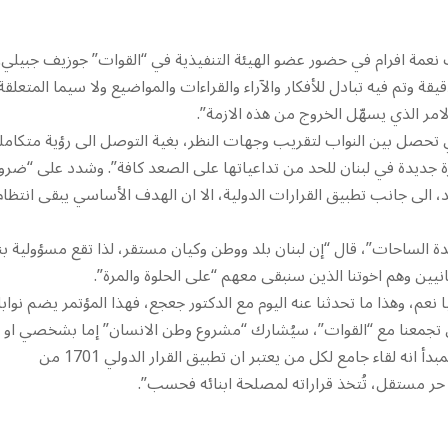
نعمة افرام في حضور عضو الهيئة التنفيذية في “القوات” جوزيف جبيلي.
يقة وتم فيه تبادل للأفكار والآراء والقراءات والمواضيع ولا سيما المتعلقة
مر الذي يسهّل الخروج من هذه الازمة”.
لتي تحصل بين النواب لتقريب وجهات النظر، بغية التوصل الى رؤية متكامل
مرة جديدة في لبنان للحد من تداعياتها على الصعد كافة”. وشدد على “ضرو
، الى جانب تطبيق القرارات الدولية، الا ان الهدف الأساسي يبقى انتظام
ة الساحات”، قال “إن لبنان بلد ووطن وكيان مستقر، لذا تقع مسؤولية بنا
انيين وهم اخوتنا الذين سنبقى معهم “على الحلوة والمرة”.
ه غدا، أجاب: “مبدئيا نعم، وهذا ما تحدثنا عنه اليوم مع الدكتور جعجع، فهذا المؤتمر يضم نوابا
تي تجمعنا مع “القوات”، سيُشارك “مشروع وطن الانسان” إما بشخصي او 
خلال ممثلين عنه، وهذا وفق مشاركة النواب المستقلين، ولكن في المبدأ انه لقاء جامع لكل من يعتبر ان تطبيق القرار الدولي 1701 من
د حر مستقل، تُتخذ قراراته لمصلحة ابنائه فحسب”.