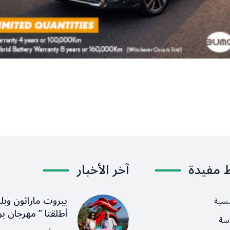
ط مفيدة
آخر الأخبار
بيروت ماراثون وبلد
يسية
أطلقتا ” مهرجان بر
سة