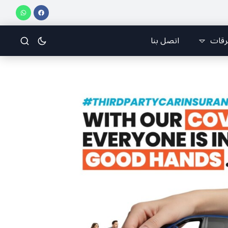
 75 من رالي فنلندا
ملتقى التأثير المدني: الاختبار المصيريّ…وال
رقات
اتصل بنا