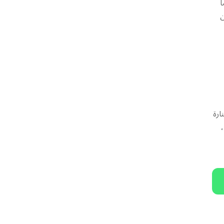
ا
ن
ارة