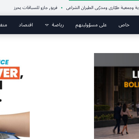
ة طيّاري ومدرّبي الطيران الشراعي
فريق جازو للسباقات يحرز المراكز الثلاثة الأولى في النسخة
خاص
على مسؤوليتهم
رياضة
اقتصاد
متف