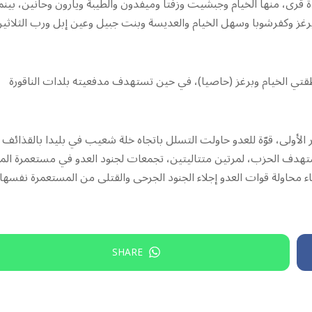
ة قرى، منها الخيام وجبشيت وزفتا وميفدون والطيبة ويارون وحانين، بينم
غز وكفرشوبا وسهل الخيام والعديسة وبنت جبيل وعين إبل ورب الثلاثي
نطقتي الخيام وبرغز (حاصيا)، في حين تستهدف مدفعيته بلدات الناقورة
لأولى، قوّة للعدو حاولت التسلل باتجاه خلة شعيب في بليدا بالقذائف
استهدف الحزب، لمرتين متتاليتين، تجمعات لجنود العدو في مستعمرة المن
ء محاولة قوات العدو إجلاء الجنود الجرحى والقتلى من المستعمرة نفسها،
SHARE