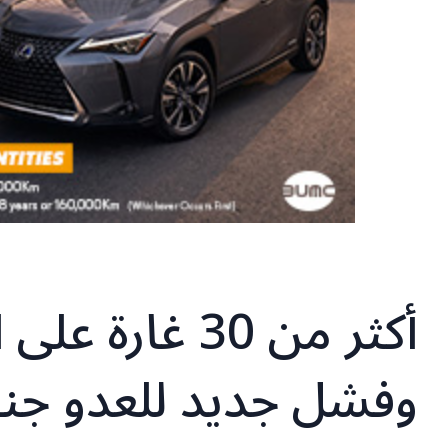
أكثر من 30 غار
وفشل جديد للعدو جنوب