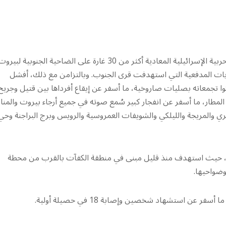
في ليلة هي الأعنف منذ بداية العدوان على لبنان، شنّت الطائرات الحربية الإسرائيلية المعادية أكثر من 30 غارة على الضاحية الجنوبية لبير
بات المدفعية التي استهدفت قرى الجنوب. وبالتزامن مع ذلك، أفشل
كوا تجمعاته بصليات صاروخية، ما أسفر عن إيقاع أفرداها بين قتيل وجريح
لمطار، ما أسفر عن انفجار كبير سُمع صوته في جميع أرجاء بيروت والمن
ري والمريجة والليلكي والشويفات العمروسية والرويس وبرج البراجنة وحي
حية، حيث استهدف منذ قليل مبنى في منطقة الكفآت بالقرب من محطة
وضواحيها.
ن استشهاد شخصين وإصابة 18 في حصيلة أولية.