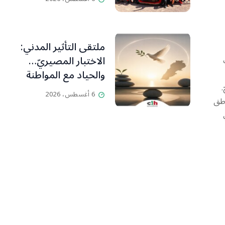
ملتقى التأثير المدني:
الاختبار المصيريّ…
والحياد مع المواطنة
وت
بوصلة
6 أغسطس، 2026
.
اطق