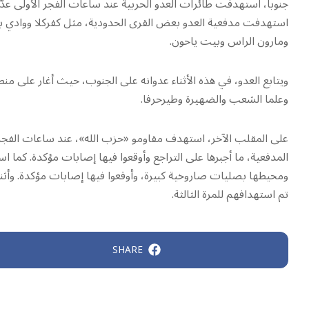
جنوباً، استهدفت طائرات العدو الحربية عند ساعات الفجر الأولى عدّ
استهدفت مدفعية العدو بعض القرى الحدودية، مثل كفركلا ووادي بر
ومارون الراس وبيت ياحون.
ويتابع العدو، في هذه الأثناء عدوانه على الجنوب، حيث أغار على م
وعلما الشعب والضهيرة وطيرحرفا.
على المقلب الآخر، استهدف مقاومو «حزب الله»، عند ساعات الفجر ا
المدفعية، ما أجبرها على التراجع وأوقعوا فيها إصابات مؤكدة. كما 
ومحيطها بصليات صاروخية كبيرة، وأوقعوا فيها إصابات مؤكدة. وأثنا
تم استهدافهم للمرة الثالثة.
SHARE