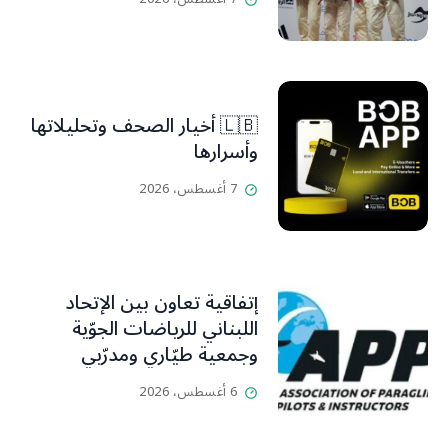
🇱🇧 أخيار الصحف وتحليلاتها
وأسرارها
7 أغسطس، 2026
إتفاقية تعاون بين الإتحاد
اللبناني للرياضات الجوّية
وجمعية طيّاري ومدرّبي
الطيران الشراعي
6 أغسطس، 2026