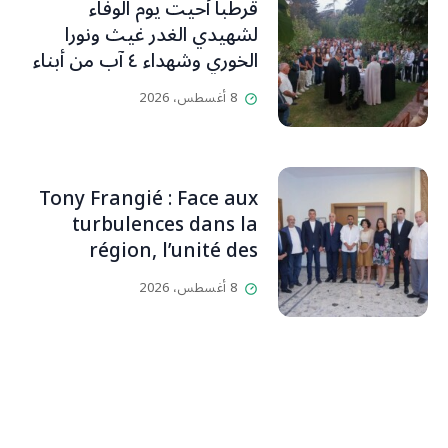
قرطبا أحيت يوم الوفاء
لشهيدي الغدر غيث ونورا
الخوري وشهداء ٤ آب من أبناء
البلدة.. كارين الخوري افرام: لقد
8 أغسطس، 2026
كان بيتنا، بوجود والدي، ينبض
دائماً بالحياة، ويجمع الأهل
والمحبين. وحاول الغدر والشرّ
إقفاله لكنه لم يستطع لأنه
Tony Frangié : Face aux
بيت رسالة وتاريخ وإيمان وقيم
turbulences dans la
مستمرة (صور وVideo)
région, l’unité des
Libanais est primordiale
8 أغسطس، 2026
L’OLJ / Par Scarlett
HADDAD