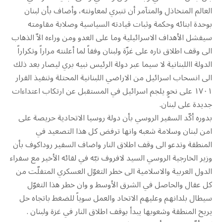
العالم المتخاذل والمتآمر أن تنبري لمعاونته، وأضاف بأن لبنان
بوحدة ابنائه وحكمة وثبات قيادته السياسية وصلابة مقاومته
سيفشل الأهداف الاسرائيلية وما على العدو ومن وراءه الاّ الذهاب
الى وقف اطلاق ناره على غزّة ولبنان وفقاً لما أعلنته مراراً وتكراراً
الدولة االلبنانية لا سيما عبر دولة الرئيس نبيه بري ليصار بعد ذلك
الى انسحاب اسرائيل من الاراضي اللبنانية المحتلة وتنفيذ القرار
١٧٠١ على نحوٍ يلجم اسرائيل في المستقبل عن ارتكاب اعتداءات
جديدة على لبنان.
بدوره أكّد السفير الروسي بأن دولة روسيا الاتحادية حريصة على
امن لبنان وسلامة شعبه وانها ترفض كل هذا التصعيد في
المنطقة وتدعو الى وقف اطلاق النار واضاف السفير روداكوف بأن
وزير الخارجية الروسي السيد لافروف نبّه في لقائه الأخير مع سفراء
الدول العربية والاسلامية الى خطر التغوّل العسكري المتفلّت من
كل عقال والحاصل في الشرق الأوسط و وان خطر هذا التغوّل
سيطال بلدانهم وعليهم الاتحاد والعمل سوياً للضغط باتجاه حل
يريح المنطقة وشعوبها يبدأ بوقف اطلاق النار في غزة ولبنان .