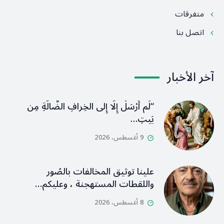
متفرقات
اتصل بنا
آخر الأخبار
“لَم أُرْسَلْ إِلَّا إِلى الخِرافِ الضَّالَّةِ مِن
بَيتِ…
9 أغسطس، 2026
علينا توثيق المخالفات بالصُور
واللقطات المستهجنة ، وعليكم…
8 أغسطس، 2026