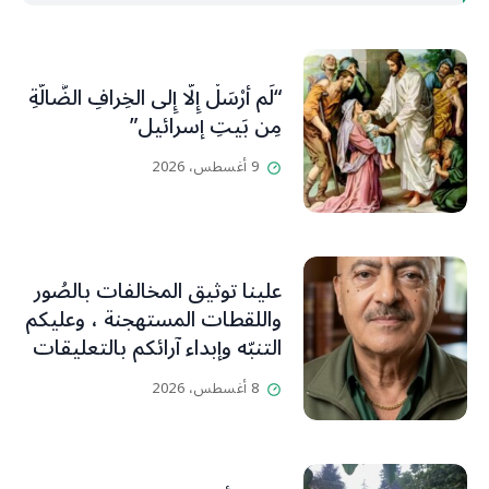
“لَم أُرْسَلْ إِلَّا إِلى الخِرافِ الضَّالَّةِ
مِن بَيتِ إسرائيل”
9 أغسطس، 2026
علينا توثيق المخالفات بالصُور
واللقطات المستهجنة ، وعليكم
التنبّه وإبداء آرائكم بالتعليقات
(جورج صبّاغ)
8 أغسطس، 2026