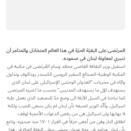
المرتضى:على البقيّة الحرّة في هذا العالم المتخاذل والمتآمر أن
تنبري لمعاونة لبنان في صموده.
استقبل وزير الثقافة القاضي محمّد وسام المُرتَضى في مكتبه في
المكتبة الوطنية-الصنائع السفير الروسي الكسندر روداكوف وتداول
وايّاه في مجريات “العدوان الوحشي الإسرائيلي على لبنان الذي
يستهدف اوّل ما يستهدف المدنيين” بحسب ما اعتبره المرتضى
كما تباحثا في السبل الآيلة الى وضع حدّ للتصعيد الذي تعمل عليه
اسرائيل، وأكّد الوزير لضيفه بأن لبنان لم يكن يسعى للحرب ولكنه
لا يهابها وان اسرائيل هي من رفض الدعوات الأممية لوقف
اطلاق النار وهي من أمعن خرقاً في القرار ١٧٠١ منذ صدوره، وتابع
بأن لبنان صامد في وجه عدوان وحشي وعلى البقيّة الحرّة في هذا