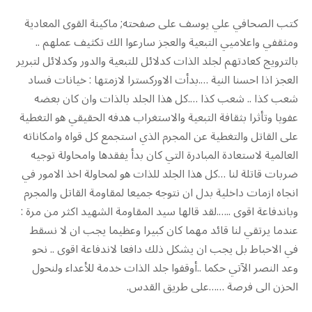
كتب الصحافي علي يوسف على صفحته; ماكينة القوى المعادية
ومثقفي واعلاميي التبعية والعجز سارعوا الك تكثيف عملهم ..
بالترويج كعادتهم لجلد الذات كدلائل للتبعية والدور وكدلائل لتبرير
العجز اذا احسنا النية ….بدأت الاوركسترا لازمتها : خيانات فساد
شعب كذا .. شعب كذا ….كل هذا الجلد بالذات وان كان بعضه
عفويا وتأثرا بثقافة التبعية والاستغراب هدفه الحقيقي هو التغطية
على القاتل والتغطية عن المجرم الذي استجمع كل قواه وامكاناته
العالمية لاستعادة المبادرة التي كان بدأ يفقدها وامحاولة توجيه
ضربات قاتلة لنا …كل هذا الجلد للذات هو لمحاولة اخذ الامور في
انجاه ازمات داخلية بدل ان نتوجه جميعا لمقاومة القاتل والمجرم
وباندفاعة اقوى ..….لقد قالها سيد المقاومة الشهيد اكثر من مرة :
عندما يرتقي لنا قائد مهما كان كبيرا وعظيما يجب ان لا نسقط
في الاحباط بل يجب ان يشكل ذلك دافعا لاندفاعة اقوى .. نحو
وعد النصر الآتي حكما ..أوقفوا جلد الذات خدمة للأعداء ولنحول
الحزن الى فرصة ……على طريق القدس.