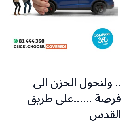
.. ولنحول الحزن الى
فرصة ……على طريق
القدس