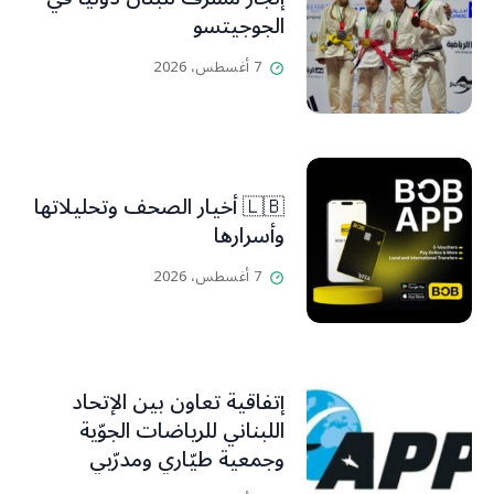
الجوجيتسو
7 أغسطس، 2026
🇱🇧 أخيار الصحف وتحليلاتها
وأسرارها
7 أغسطس، 2026
إتفاقية تعاون بين الإتحاد
اللبناني للرياضات الجوّية
وجمعية طيّاري ومدرّبي
الطيران الشراعي