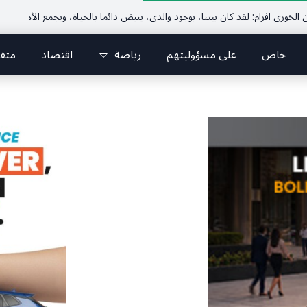
خاص
على مسؤوليتهم
رياضة
اقتصاد
متف