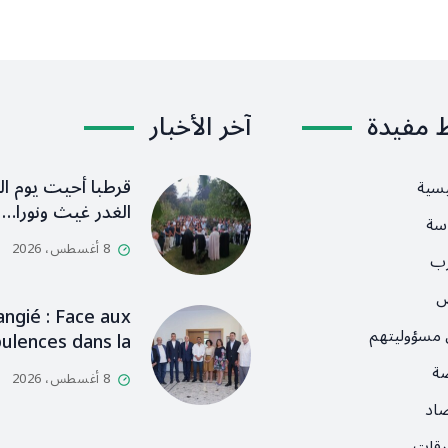
ط مفيدة
آخر الأخبار
قرطبا أحيت يوم ال
يسية
الغدر غيث ونورا…
سة
8 أغسطس، 2026
رب
ص
angié : Face aux
 مسؤوليتهم
ulences dans la…
ضة
8 أغسطس، 2026
صاد
رقات