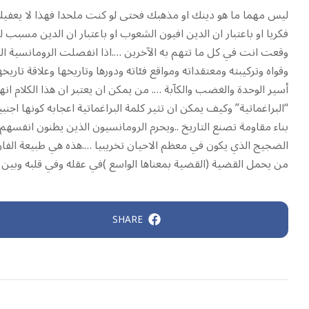
ليس مهما ما هو دينك او مذهبك فحتى لو كنت ملحدا فهذا لا يعفيك من 
فكريا او باعتبار ان الدين افيون الشعوب او باعتبار ان الدين مسبب لل
وقعت انت في كل ما تتهم به الآخرين ….اذا انفصلت الرومانسية الفك
وقواه وتركيبته ومعتقداته ومواقع فئاته ودورها وتاريخها وعلاقة ت
أسير الوحدة والغضب والكآبة …. من يمكن ان يعتبر ان هذا الكلام ان
“البراغماتية” وكيف يمكن ان تثير كلمة البراغماتية اعجابه كونها اج
بناء مقاومة تصنع التاريخ ..ويحرم الرومانسيون الذين يظنون انفسهم
الضجيج الذي يكون في معظم الاحيان تخريبيا ….هذه هي طبيعة الفارق
من يحمل القضية (القضية بمعناها الواسع )في عقله وفي قلبه وبي
SHARE