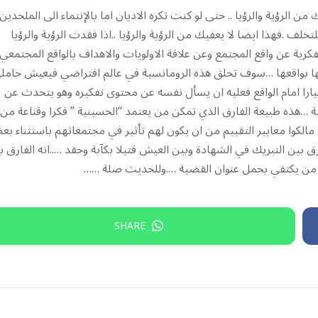
الرؤية والرؤيا .. حتى لو كنت تكره الاديان اما بالإنتماء الى الملحدين
تخلف .فهذا ايضا لا يعفيك من الرؤية والرؤيا ..اذا فقدت الرؤية والرؤيا
رية عن واقع المجتمع وعن علاقة الاولويات والاهداف بالواقع المجتمعي
اريخها بواقعها …سوف تحلق هذه الرومانسية في عالم افتراضي فيعيش حامله
هيارا امام الواقع فعليه ان يسأل نفسه عن محتوى تفكيره وهو يتحدث عن
نبية …هذه طبيعة الفارق الذي تمكن من يعتمد “الحسينية ” فكرا وقناعة من
 مالكوا معايير التقييم من ان يكون لهم تأثير في مجتمعاتهم باستثناء ب
 بين التبريك في الشهادة وبين العيش قتيلا بكآبة وحقد …..انه الفارق ب
ن من يكتفي بحمل عنوان القضية ….وللحديث صلة ……
SHARE