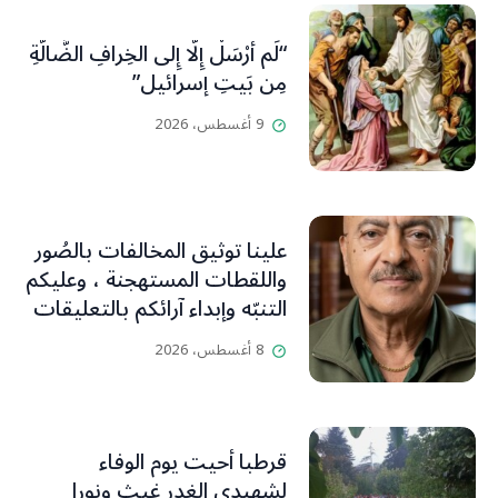
“لَم أُرْسَلْ إِلَّا إِلى الخِرافِ الضَّالَّةِ
مِن بَيتِ إسرائيل”
9 أغسطس، 2026
علينا توثيق المخالفات بالصُور
واللقطات المستهجنة ، وعليكم
التنبّه وإبداء آرائكم بالتعليقات
(جورج صبّاغ)
8 أغسطس، 2026
قرطبا أحيت يوم الوفاء
لشهيدي الغدر غيث ونورا