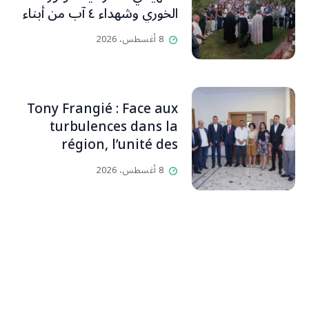
الخوري وشهداء ٤ آب من أبناء
البلدة.. كارين الخوري افرام: لقد
8 أغسطس، 2026
كان بيتنا، بوجود والدي، ينبض
دائماً بالحياة، ويجمع الأهل
والمحبين. وحاول الغدر والشرّ
إقفاله لكنه لم يستطع لأنه
Tony Frangié : Face aux
بيت رسالة وتاريخ وإيمان وقيم
turbulences dans la
مستمرة (صور وVideo)
région, l’unité des
Libanais est primordiale
8 أغسطس، 2026
L’OLJ / Par Scarlett
HADDAD