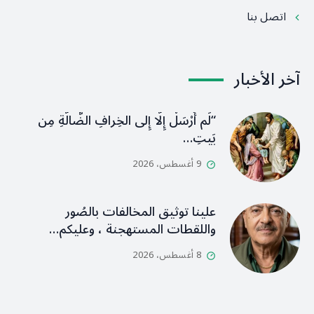
اتصل بنا
آخر الأخبار
“لَم أُرْسَلْ إِلَّا إِلى الخِرافِ الضَّالَّةِ مِن
بَيتِ…
9 أغسطس، 2026
علينا توثيق المخالفات بالصُور
واللقطات المستهجنة ، وعليكم…
8 أغسطس، 2026