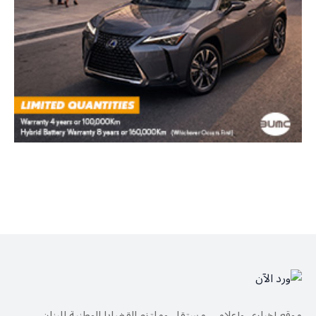
موقع إخباري وإعلامي مستقل وملتزم القضايا الوطنية للبنان