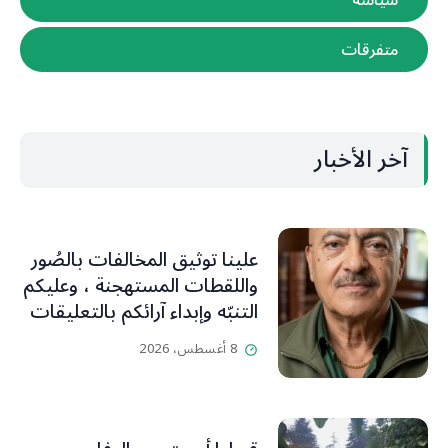
متفرقات
آخر الأخبار
علينا توثيق المخالفات بالصُور
واللقطات المستهجنة ، وعليكم
التنبّه وإبداء آرائكم بالتعليقات
(جورج صبّاغ)
8 أغسطس، 2026