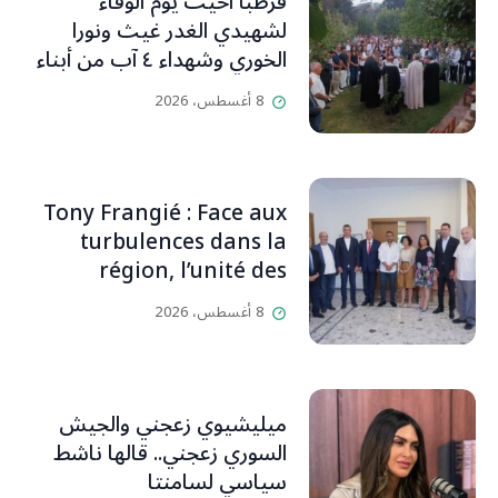
قرطبا أحيت يوم الوفاء
لشهيدي الغدر غيث ونورا
الخوري وشهداء ٤ آب من أبناء
البلدة.. كارين الخوري افرام: لقد
8 أغسطس، 2026
كان بيتنا، بوجود والدي، ينبض
دائماً بالحياة، ويجمع الأهل
والمحبين. وحاول الغدر والشرّ
إقفاله لكنه لم يستطع لأنه
Tony Frangié : Face aux
بيت رسالة وتاريخ وإيمان وقيم
turbulences dans la
مستمرة (صور وVideo)
région, l’unité des
Libanais est primordiale
8 أغسطس، 2026
L’OLJ / Par Scarlett
HADDAD
ميليشيوي زعجني والجيش
السوري زعجني.. قالها ناشط
سياسي لسامنتا