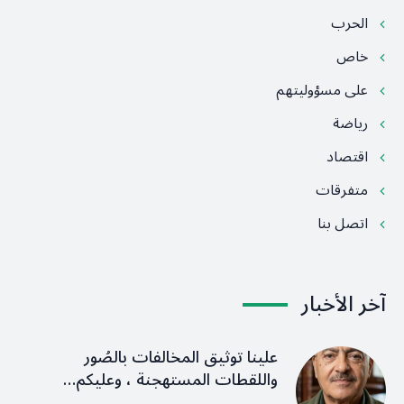
الحرب
خاص
على مسؤوليتهم
رياضة
اقتصاد
متفرقات
اتصل بنا
آخر الأخبار
علينا توثيق المخالفات بالصُور
واللقطات المستهجنة ، وعليكم…