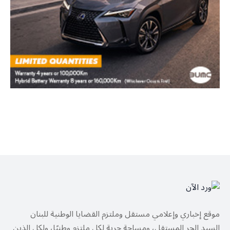
موقع إخباري وإعلامي مستقل وملتزم القضايا الوطنية للبنان
السيد الحر المستقل، ومساحة حرية لكل ملتزم وطنيًا، ولكل الذين