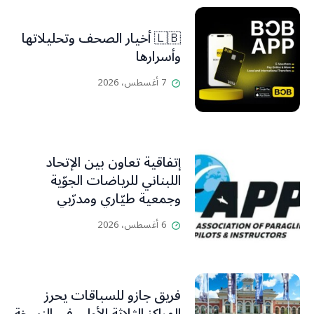
🇱🇧 أخيار الصحف وتحليلاتها
وأسرارها
7 أغسطس، 2026
إتفاقية تعاون بين الإتحاد
اللبناني للرياضات الجوّية
وجمعية طيّاري ومدرّبي
الطيران الشراعي
6 أغسطس، 2026
فريق جازو للسباقات يحرز