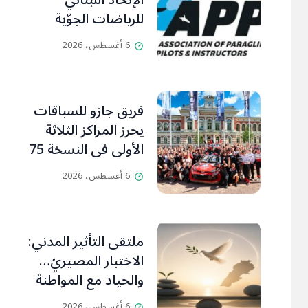
الإتحاد اللبناني
للرياضات الجوّية
وجمعية طيّاري
6 أغسطس، 2026
ومدرّبي الطيران
الشراعي
فريق جازو للسباقات
يحرز المراكز الثلاثة
الأولى في النسخة 75
من رالي فنلندا
6 أغسطس، 2026
ملتقى التأثير المدني:
الاختبار المصيريّ…
والحياد مع المواطنة
بوصلة
6 أغسطس، 2026