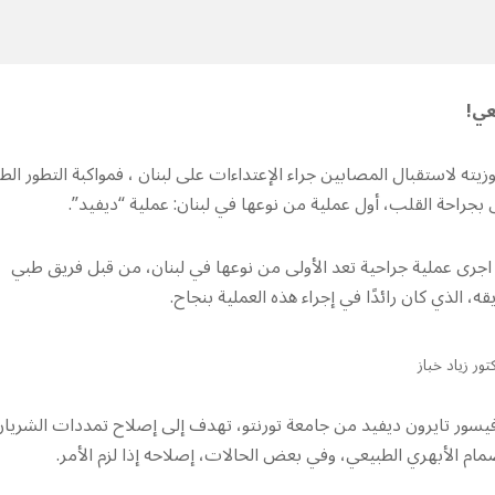
عي!
ه لاستقبال المصابين جراء الإعتداءات على لبنان ، فمواكبة التطور الط
راحة القلب، أول عملية من نوعها في لبنان: عملية “ديفيد”.
رى عملية جراحية تعد الأولى من نوعها في لبنان، من قبل فريق طبي
ه، الذي كان رائدًا في إجراء هذه العملية بنجاح.
تور زياد خباز
ُصفت لأول مرة في العام 1992 من قبل البروفيسور تايرون ديفيد من جامعة تورنتو، تهدف إلى إصلاح تمددات الشريا
ام الأبهري الطبيعي، وفي بعض الحالات، إصلاحه إذا لزم الأمر.