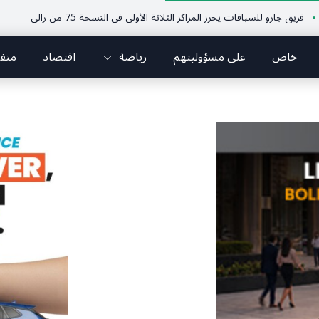
زو للسباقات يحرز المراكز الثلاثة الأولى في النسخة 75 من رالي فنلندا
ملتقى 
خاص
على مسؤوليتهم
رياضة
اقتصاد
متف