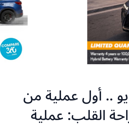
و .. أول عملية من
احة القلب: عملية