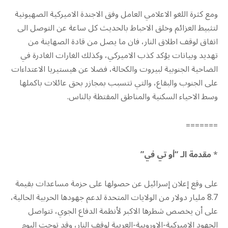
ومع كثرة اللغو الاعلامي العامل وفق الاجندة الاميركية الصهيونية
لتثبيط العزائم وخلق الاحباط بالحديث كل ساعة عن التوصل الى
اتفاق لوقف اطلاق النار، فان ما يصل من قادة الصهاينة من
تهديد وبيانات يؤكد كذب الاميركي، وكذلك الغارات الغادرة في
الضاحية الجنوبية لبيروت والكحالة، فضلا عن هيستيريا الاعتداءات
على الجنوب والبقاع، والتي تتسبب بمجازر بحق عائلات باكملها
وسط الاحياء السكنية والمناطق المقتظة بالناس.
=======
*
مقدمة الـ “أو تي في”
على وقع إعلان إسرائيل عن حصولها على حزمة مساعدات بقيمة
8.7 مليار دولار من الولايات المتحدة لدعم جهودها الحربية الحالية،
على أن يخصص شطرها الاكبر لأنظمة الدفاع الجوي، تتواصل
الجهود الاميركية-الاوروبية-العربية لوقف النار، وقد توجت اليوم