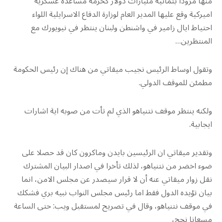
منها مزودا بثمانية مليارات دولار كحزمة مساعدة عسكرية
اميركية وقع عليها المدير العام لوزارة الدفاع الاسرايلية اللواء
احتياط ايال زامير في واشنطن ولبنان ينتظر في نيويورك مع
المنتظرين…
وتقول اوساط الرئيس نجيب ميقاتي من هناك إن رئيس الحكومة
مطمئن للموقف الدولي.
ولكنه ينتظر موقف نتنياهو الذي لم تأت من صوبه اية اشارات
ايجابية.
وتقدير ميقاتي ان الرئيسين بايدن وماكرون كان قد حصلا على
ضوء اخضر من نتنياهو، لذلك تأخرا في اصدار البيان المشترك
نقل زوار ميقاتي عنه أن لا قرار سيصدر عن مجلس الامن، انما
بيان تؤيده الدول فقط اما رئيس مجلس النواب نبيه بري فشكك
في موقف نتنياهو، وقال في تصريح لمستقبل ويب: حتى الساعة
مسعانا نجح،