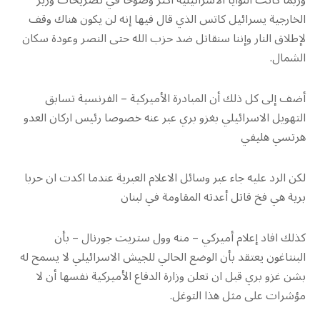
وربما كانت النوايا الاسرائيلية اكثر وضوحا في تصريحات وزير
الخارجية يسرائيل كاتس الذي قال فيها إنه لن يكون هناك وقف
لإطلاق النار وإننا سنقاتل ضد حزب الله حتى النصر وعودة سكان
الشمال.
أضف إلى كل ذلك أن المبادرة الأميركية – الفرنسية تسابق
التهويل الاسرائيلي بغزو بري عبر عنه خصوصا رئيس اركان العدو
هرتسي هليفي
لكن الرد عليه جاء عبر وسائل الاعلام العبرية عندما اكدت ان حربا
برية هي فخ قاتل أعدته المقاومة في لبنان
كذلك افاد إعلام أميركي – منه وول ستريت جورنال – بأن
البنتاغون يعتقد بأن الوضع الحالي للجيش الاسرائيلي لا يسمح له
بشن غزو بري قبل ان تعلن وزارة الدفاع الأميركية نفسها أن لا
مؤشرات على مثل هذا التوغل.