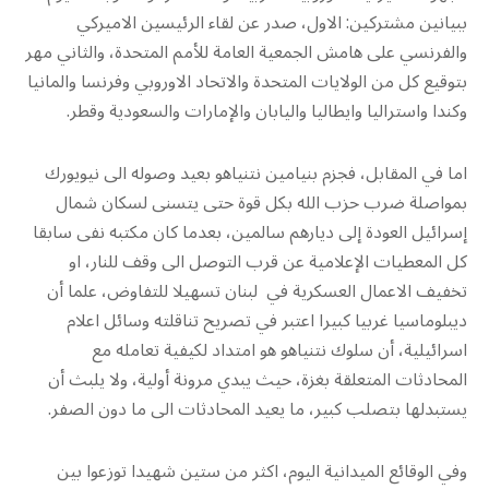
ببيانين مشتركين: الاول، صدر عن لقاء الرئيسين الاميركي
والفرنسي على هامش الجمعية العامة للأمم المتحدة، والثاني مهر
بتوقيع كل من الولايات المتحدة والاتحاد الاوروبي وفرنسا والمانيا
وكندا واستراليا وايطاليا واليابان والإمارات والسعودية وقطر.
اما في المقابل، فجزم بنيامين نتنياهو بعيد وصوله الى نيويورك
بمواصلة ضرب حزب الله بكل قوة حتى يتسنى لسكان شمال
إسرائيل العودة إلى ديارهم سالمين، بعدما كان مكتبه نفى سابقا
كل المعطيات الإعلامية عن قرب التوصل الى وقف للنار، او
تخفيف الاعمال العسكرية في لبنان تسهيلا للتفاوض، علما أن
ديبلوماسيا غربيا كبيرا اعتبر في تصريح تناقلته وسائل اعلام
اسرائيلية، أن سلوك نتنياهو هو امتداد لكيفية تعامله مع
المحادثات المتعلقة بغزة، حيث يبدي مرونة أولية، ولا يلبث أن
يستبدلها بتصلب كبير، ما يعيد المحادثات الى ما دون الصفر.
وفي الوقائع الميدانية اليوم، اكثر من ستين شهيدا توزعوا بين