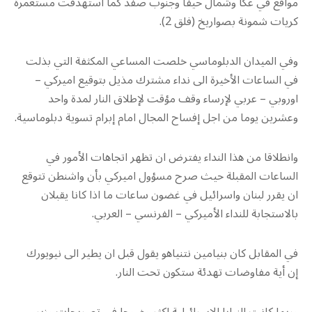
مواقع في عكا وشمال حيفا وجنوب صفد كما استهدفت مستعمرة
كريات شمونة بصواريخ (فلق 2).
وفي الميدان الدبلوماسي خلصت المساعي المكثفة التي بذلت
في الساعات الأخيرة الى نداء مشترك مذيل بتوقيع اميركي –
اوروبي – عربي لإرساء وقف مؤقت لإطلاق النار لمدة واحد
وعشرين يوما من اجل إفساح المجال امام إبرام تسوية دبلوماسية.
وانطلاقا من هذا النداء يفترض ان تظهر اتجاهات الأمور في
الساعات المقبلة حيث صرح مسؤول اميركي بأن واشنطن تتوقع
ان يقرر لبنان واسرائيل في غضون ساعات ما اذا كانا يقبلان
بالاستجابة للنداء الأميركي – الفرنسي – العربي.
في المقابل كان بنيامين نتنياهو يقول قبل ان يطير الى نيويورك
إن أية مفاوضات تهدئة ستكون تحت النار.