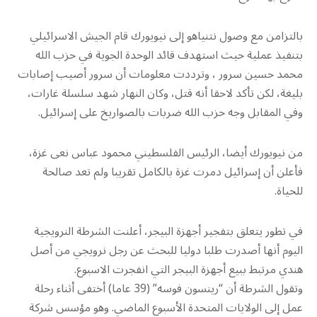
بالتزامن مع وصول نتنياهو إلى نيويورك قام الجيش الاسرائيلي
بتنفيذ عملية حيث استهدف قائد الوحدة الجوية في حزب الله
محمد حسين سرور ، وترددت معلومات أن سرور أصيب إصابات
بليغة، لكن تأكد لاحقا أنه قتل، وكان النهار شهد سلسلة غارات،
وفي المقابل وجه حزب الله ضربات بالصواريخ على إسرائيل.
من نيويورك أيضا، الرئيس الفلسطيني محمود عباس نعى غزة،
فأعلن أن إسرائيل دمرت غزة بالكامل تقريبا ولم تعد صالحة
للحياة.
في تطور يتعلق بتفجير أجهزة البيجر، أعلنت الشرطة النرويجية
اليوم أنها أصدرت طلبا دوليا للبحث عن رجل نرويجي من أصل
هندي مرتبط ببيع أجهزة البيجر التي انفجرت الاسبوع.
وتقول الشرطة أن “رينسون فوسه” (39 عاما) أختفى أثناء رحلة
عمل إلى الولايات المتحدة الأسبوع الماضي. وهو مؤسس شركة