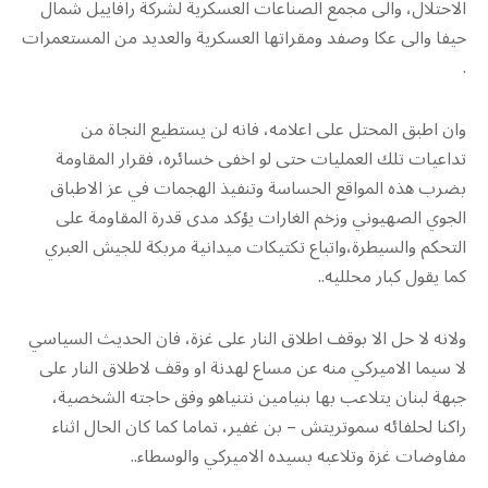
الاحتلال، والى مجمع الصناعات العسكرية لشركة رافاييل شمال
حيفا والى عكا وصفد ومقراتها العسكرية والعديد من المستعمرات
.
وان اطبق المحتل على اعلامه، فانه لن يستطيع النجاة من
تداعيات تلك العمليات حتى لو اخفى خسائره، فقرار المقاومة
بضرب هذه المواقع الحساسة وتنفيذ الهجمات في عز الاطباق
الجوي الصهيوني وزخم الغارات يؤكد مدى قدرة المقاومة على
التحكم والسيطرة،واتباع تكتيكات ميدانية مربكة للجيش العبري
كما يقول كبار محلليه..
ولانه لا حل الا بوقف اطلاق النار على غزة، فان الحديث السياسي
لا سيما الاميركي منه عن مساع لهدنة او وقف لاطلاق النار على
جبهة لبنان يتلاعب بها بنيامين نتنياهو وفق حاجته الشخصية،
راكنا لحلفائه سموتريتش – بن غفير، تماما كما كان الحال اثناء
مفاوضات غزة وتلاعبه بسيده الاميركي والوسطاء..