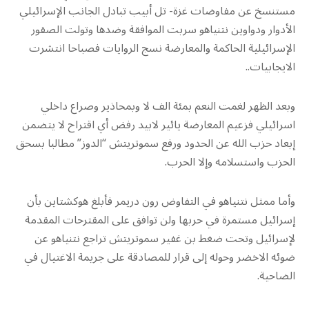
مستنسخ عن مفاوضات غزة- تل أبيب تبادل الجانب الإسرائيلي
الأدوار ودواوين نتنياهو سربت الموافقة وضدها وتولت الصقور
الإسرائيلية الحاكمة والمعارضة نسج الروايات فصباحا انتشرت
الايجابيات..
وبعد الظهر لغمت النعم بمئة الف لا وبمحاذير وصراع داخلي
اسرائيلي فزعيم المعارضة يائير لابيد رفض أي اقتراح لا يتضمن
إبعاد حزب الله عن الحدود ورفع سموتريتش “الدوز” مطالبا بسحق
الحزب واستسلامه وإلا الحرب.
وأما ممثل نتنياهو في التفاوض رون دريمر فأبلغ هوكشتاين بأن
إسرائيل مستمرة في حربها ولن توافق على المقترحات المقدمة
لإسرائيل وتحت ضغط بن غفير سموتريتش تراجع نتنياهو عن
ضوئه الاخضر وحوله إلى قرار للمصادقة على جريمة الاغتيال في
الضاحية.