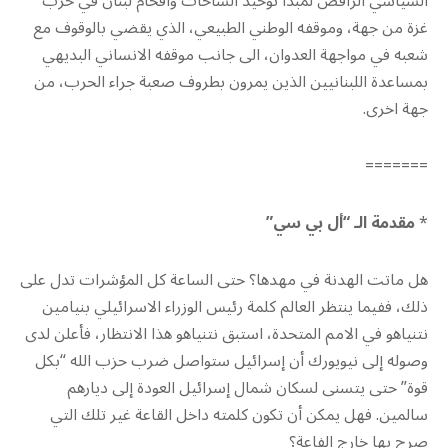
السياسي الرافض لمبدأ توحيد الساحات واقحام لبنان في حرب
غزة من جهة، وموقفه الوطني الطبيعي، الذي يقضي بالوقوف مع
شعبه في مواجهة العدوان، الى جانب موقفه الانساني البديهي
بمساعدة اللبنانيين الذين يمرون بطروف صعبة جراء الحرب، من
جهة اخرى.
=======
*
مقدمة الـ “أل بي سي”
هل ماتت الهدنة في مهدها؟ حتى الساعة كل المؤشرات تدل على
ذلك، ففيما ينتظر العالم كلمة رئيس الوزراء الاسرائيلي بنيامين
نتنياهو في الامم المتحدة، استبق نتنياهو هذا الانتظار، فأعلن لدى
وصوله إلى نيويورك أن إسرائيل ستواصل ضرب حزب الله “بكل
قوة” حتى يتسنى لسكان شمال إسرائيل العودة إلى ديارهم
سالمين. فهل يمكن أن تكون كلمته داخل القاعة غير تلك التي
صرح بها خارج الفاعة؟