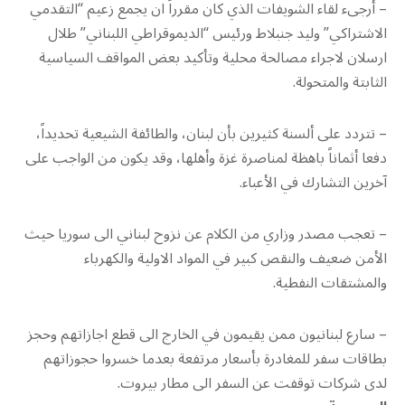
– أرجىء لقاء الشويفات الذي كان مقرراً ان يجمع زعيم “التقدمي
الاشتراكي” وليد جنبلاط ورئيس “الديموقراطي اللبناني” طلال
ارسلان لاجراء مصالحة محلية وتأكيد بعض المواقف السياسية
الثابتة والمتحولة.
– تتردد على ألسنة كثيرين بأن لبنان، والطائفة الشيعية تحديداً،
دفعا أثماناً باهظة لمناصرة غزة وأهلها، وقد يكون من الواجب على
آخرين التشارك في الأعباء.
– تعجب مصدر وزاري من الكلام عن نزوح لبناني الى سوريا حيث
الأمن ضعيف والنقص كبير في المواد الاولية والكهرباء
والمشتقات النفطية.
– سارع لبنانيون ممن يقيمون في الخارج الى قطع اجازاتهم وحجز
بطاقات سفر للمغادرة بأسعار مرتفعة بعدما خسروا حجوزاتهم
لدى شركات توقفت عن السفر الى مطار بيروت.