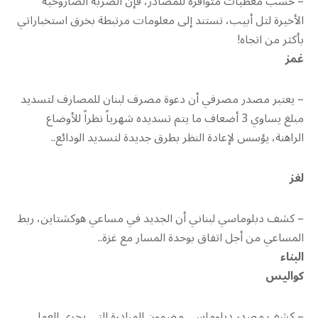
– حسب معطيات متوافرة للمصادر، فإن الضربة الصاروخية
الأخيرة لتل أبيب، تستند إلى معلومات مرتبطة بخرق استخباراتي
بأكثر من اتجاه!
غمز
– يعتبر مصدر مصرفي أن دعوة مصرف لبنان للمصارف لتسديد
مبلغ يساوي 3 أضعاف ما يتم تسديده شهرياً نظراً للأوضاع
الراهنة، يؤسس لإعادة النظر بطرق جديدة لتسديد الودائع..
لغز
– كشف دبلوماسي لبناني أن الجديد في مساعي هوكشتاين، ربط
المساعي من أجل اتفاق بوحدة المسار مع غزة..
البناء
كواليس
– كشف مصدر دبلوماسي مضمون المبادرة التي يجري العمل