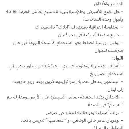
الدبابير والأنفاق
– هل نضج الأميركي و«الإسرائيلي» للتسليم بفشل الحزمة القاتلة
وقبول وحدة الساحات؟
– المقاومة العراقية تستهدف “ايلات” بالمسيرات
– جنوح سفينة أميركية في بحر عُمان
– بوتين : روسيا تختفظ بحق استخدام الأسلحة النووية في حال
تعرضت لعدوان
اللواء:
– أهداف متضاربة لمفاوضات بري – هوكشتاين..وتطور نوعي في
استخدام الصواريخ
– البنتاغون يتدخل لحماية إسرائيل..وماكرون يوفد وزير خارجيته
إلى لبنان
– الاحتلال يؤكد استعادة حماس السيطرة على الأرض..ومعارك مع
“القسام” في الضفة
– قوات أميركية وبريطانية تنتشر في قبرص
– لودريان غادر خالي الوفاض.. و “الخماسية” تتريس باتجاه
الخطوات المقبلة