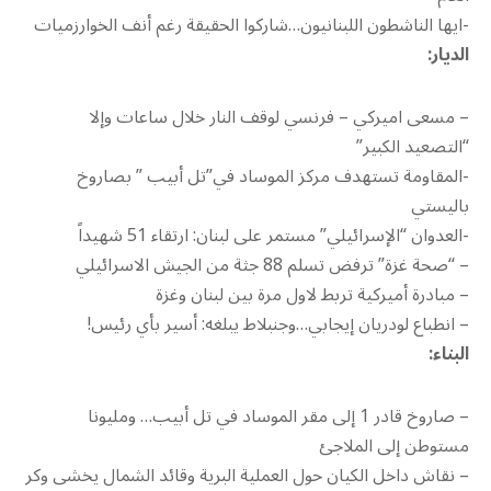
-ايها الناشطون اللبنانيون…شاركوا الحقيقة رغم أنف الخوارزميات
الديار:
– مسعى اميركي – فرنسي لوقف النار خلال ساعات وإلا
“التصعيد الكبير”
-المقاومة تستهدف مركز الموساد في”تل أبيب ” بصاروخ
باليستي
-العدوان “الإسرائيلي” مستمر على لبنان: ارتقاء 51 شهيداً
– “صحة غزة” ترفض تسلم 88 جثة من الجيش الاسرائيلي
– مبادرة أميركية تربط لاول مرة بين لبنان وغزة
– انطباع لودريان إيجابي…وجنبلاط يبلغه: أسير بأي رئيس!
البناء:
– صاروخ قادر 1 إلى مقر الموساد في تل أبيب… ومليونا
مستوطن إلى الملاجئ
– نقاش داخل الكيان حول العملية البرية وقائد الشمال يخشى وكر