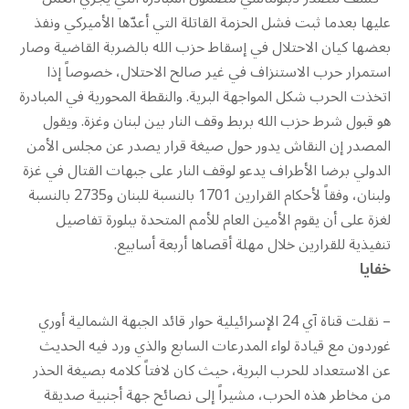
عليها بعدما ثبت فشل الحزمة القاتلة التي أعدّها الأميركي ونفذ
بعضها كيان الاحتلال في إسقاط حزب الله بالضربة القاضية وصار
استمرار حرب الاستنزاف في غير صالح الاحتلال، خصوصاً إذا
اتخذت الحرب شكل المواجهة البرية. والنقطة المحورية في المبادرة
هو قبول شرط حزب الله بربط وقف النار بين لبنان وغزة. ويقول
المصدر إن النقاش يدور حول صيغة قرار يصدر عن مجلس الأمن
الدولي برضا الأطراف يدعو لوقف النار على جبهات القتال في غزة
ولبنان، وفقاً لأحكام القرارين 1701 بالنسبة للبنان و2735 بالنسبة
لغزة على أن يقوم الأمين العام للأمم المتحدة ببلورة تفاصيل
تنفيذية للقرارين خلال مهلة أقصاها أربعة أسابيع.
خفايا
– نقلت قناة آي 24 الإسرائيلية حوار قائد الجبهة الشمالية أوري
غوردون مع قيادة لواء المدرعات السابع والذي ورد فيه الحديث
عن الاستعداد للحرب البرية، حيث كان لافتاً كلامه بصيغة الحذر
من مخاطر هذه الحرب، مشيراً إلى نصائح جهة أجنبية صديقة