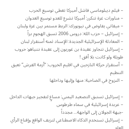
– فيلم ديبلوماسي فاشل أميركا تغطي توسيع الحرب
– مناورات غزة تتكرر: أميركا تشرع للعدو توسيع العدوان
– ميقاتي يفاوض في نيويورك: الربط مستمر بين غزة ولبنان
– إسرائيل – حزب الله: دروس 2006 تسبق الهجوم براً
– المعادلة الإسرائيلية الجديدة: الإسناد ثمنه أستقرار لبنان
– إسرائيل تتجاوز عقيدة بن غوريون إلى عقيدة نتنياهو: حروب
طويلة ولو كانت بلا أفق !
– أستقرار حركة النازحين في اقليم الخروب: “أزمة الفرش” تعيق
التنظيم
– النزوح في الضاحية: منها وإليها وداخلها
– إسرائيل تستبق التصعيد اليمني: مساعٍ لتفجير جبهات الداخل
– عربدة إسرائيلية في سماء طرطوس
-جبهة الجولان إلى الواجهة… مجدداً
– إسرائيل تستخدم الذكاء الاصطناعي لتزيف الواقع وإقناع الرأي
العام