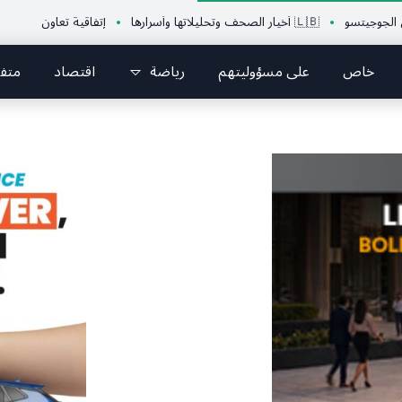
سو
🇱🇧 أخيار الصحف وتحليلاتها وأسرارها
إتفاقية تعاون بين الإتحاد اللبن
خاص
على مسؤوليتهم
رياضة
اقتصاد
متف