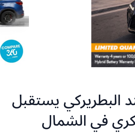
د البطريركي يستقبل
كري في الشمال