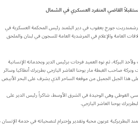
ستقبلاً القاضي المنفرد العسكري في الشمال
لأرشمندريت جورج يعقوب في دير البلمند رئيس المحكمة العسكرية في
ات العامة والإعلام في المرشدية العامة للسجون في لبنان والملحق
أخذ البركة، ثم نوه العميد فرحات برئيس الدير وبخدماته الإنسانية
ت وبركة صاحب الغبطة مار يوحنا العاشر اليازجي بطريرك أنطاكيا وسائر
على هذا الجبل الجميل من موقعه الساحر الذي يشرف على البحر الأبيض
وفنسي الغوطي وهي الوحيدة في الشرق الأوسط، شاكراً رئيس الدير على
بطريرك يوحنا العاشر اليازجي.
لمند البطريركية عربون محبة وتقدير وإحترام لتضحياته في خدمة الإنسان 