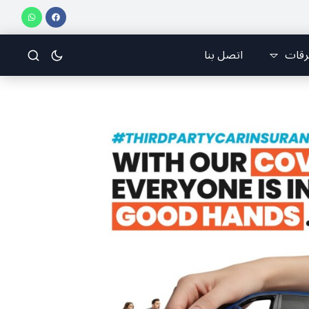
اني للرياضات الجوّية وجمعية طيّاري ومدرّبي الطيران الشراعي
فريق جازو للسباقات يحر
رقات
اتصل بنا