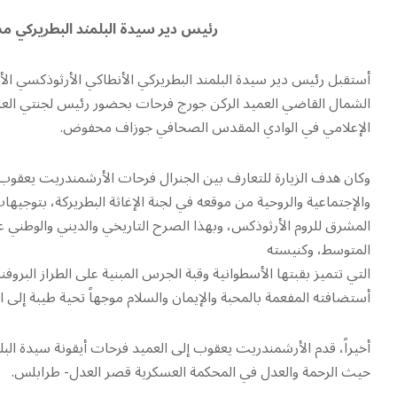
رئيس دير سيدة البلمند البطريركي م
أستقبل رئيس دير سيدة البلمند البطريركي الأنطاكي الأرثوذكسي ا
الشمال القاضي العميد الركن جورج فرحات بحضور رئيس لجنتي العلاق
الإعلامي في الوادي المقدس الصحافي جوزاف محفوض.
وكان هدف الزيارة للتعارف بين الجنرال فرحات الأرشمندريت يعقوب ول
والإجتماعية والروحية من موقعه في لجنة الإغاثة البطريركة، بتوجيها
المشرق للروم الأرثوذكس، وبهذا الصرح التاريخي والديني والوطني 
المتوسط، وكنيسته
التي تتميز بقبتها الأسطوانية وقبة الجرس المبنية على الطراز البر
أستضافته المفعمة بالمحبة والإيمان والسلام موجهاً تحية طيبة إلى ال
أخيراً، قدم الأرشمندريت يعقوب إلى العميد فرحات أيقونة سيدة الب
حيث الرحمة والعدل في المحكمة العسكرية قصر العدل- طرابلس.