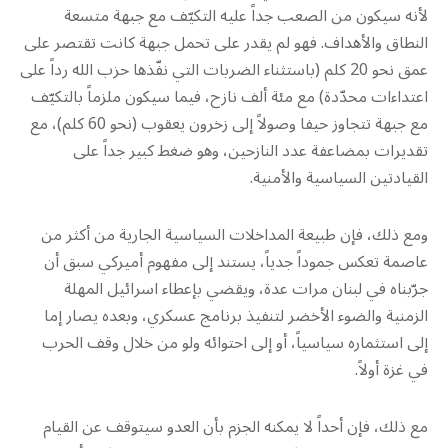
لأنه سيكون من الصعب جداً عليه التكيّف مع جبهة متسعة
النطاق والأهداف. فهو لم يقدر على تحمل جبهة كانت تقتصر على
عمق نحو 20 كلم (باستثناء الضربات التي نفّذها حزب الله رداً على
اعتداءات محدّدة) مع مئة ألف نازح، فيما سيكون ملزماً بالتكيّف
مع جبهة تتجاوز حيفا وصولاً إلى زخرون يعقوب (نحو 60 كلم)، مع
تقديرات بمضاعفة عدد النازحين، وهو ضغط كبير جداً على
القيادتين السياسية والأمنية.
ومع ذلك، فإن طبيعة المداخلات السياسية الجارية من أكثر من
عاصمة تعكس جموداً جدياً، يستند إلى مفهوم أميركي سبق أن
جرّبناه في لبنان مرات عدة، ويقضي بإعطاء اسرائيل المهلة
الزمنية والضوء الأخضر لتنفيذ برنامج عسكري، وبعده يصار إما
إلى استثماره سياسياً، أو إلى احتوائه ولو من خلال وقف الحرب
في غزة أولاً.
مع ذلك، فإن أحداً لا يمكنه الجزم بأن العدو سيتوقف عن القيام