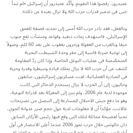
عميدرور، رفضوا هذا التقويم. وأكّد عميدرور أن إسرائيل «لم تبدأ
حتى في تدمير قدرات حزب الله ولا تزال بعيدة عن ذلك».
وبالفعل، فقد بادر حزب الله أمس إلى تجديد قصفه للعمق
الإسرائيلي، فاستهدف رمات ديفيد وقواعد ومنشآت تقع جنوب
حيفا وبالقرب من العفولة وزخرون يعقوب على بعد 60 كلم، وصولاً
إلى توجيه ضربة قاسية إلى مقر وحدة الشييطت البحرية
المتخصّصة في عمليات التوغل الخاصة. وإذا كان ردّ المقاومة
كشف عن أن حزب الله لا يزال يملك قيادة وسيطرة وقدرة وحرية
في المبادرة العملياتية، لفت عسكريون إسرائيليون، سابقون
وحاليون، إلى أن الحزب لا يزال يستخدم الذخائر التي كانت
موجودة لديه عام 2006، ولم يبرز إلى المعركة بعد قدراته النوعية،
وهو ما دفع جيش الاحتلال للمسارعة إلى التنصل من تصريحات
غالانت، مؤكداً أن لا معلومات لديه حول حجم ضرر عدوانه الجوي،
تجنباً لفضيحة مماثلة لتلك التي وقع فيها رئيس الأركان السابق
دان حالوتس خلال حرب تموز 2006 عندما أعلن الانتصار في أول
أيام الحرب بعد تنفيذ سلاح الجو عملية «الوزن النوعي» الفاشلة.