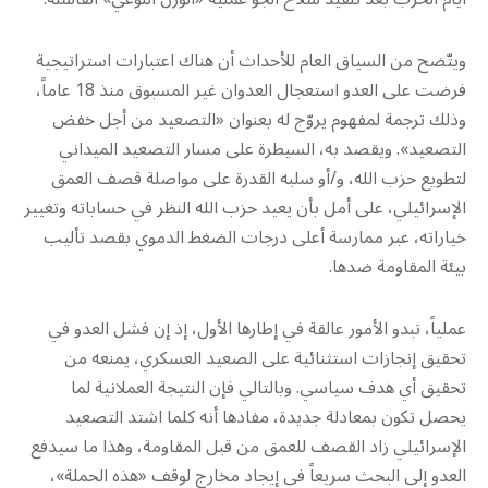
ويتّضح من السياق العام للأحداث أن هناك اعتبارات استراتيجية
فرضت على العدو استعجال العدوان غير المسبوق منذ 18 عاماً،
وذلك ترجمة لمفهوم يروّج له بعنوان «التصعيد من أجل خفض
التصعيد». ويقصد به، السيطرة على مسار التصعيد الميداني
لتطويع حزب الله، و/أو سلبه القدرة على مواصلة قصف العمق
الإسرائيلي، على أمل بأن يعيد حزب الله النظر في حساباته وتغيير
خياراته، عبر ممارسة أعلى درجات الضغط الدموي بقصد تأليب
بيئة المقاومة ضدها.
عملياً، تبدو الأمور عالقة في إطارها الأول، إذ إن فشل العدو في
تحقيق إنجازات استثنائية على الصعيد العسكري، يمنعه من
تحقيق أي هدف سياسي. وبالتالي فإن النتيجة العملانية لما
يحصل تكون بمعادلة جديدة، مفادها أنه كلما اشتد التصعيد
الإسرائيلي زاد القصف للعمق من قبل المقاومة، وهذا ما سيدفع
العدو إلى البحث سريعاً في إيجاد مخارج لوقف «هذه الحملة»،