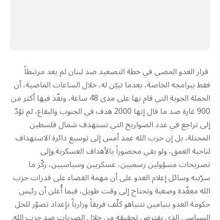
قرار العدو المضي في خطة التصعيد ضد لبنان لم يعد مرتبطاً
فقط ببرامجه الخاصة، بعدما تبيّن له، خلال الساعات الماضية، أن
الحملة الجوية التي قام بها على مدى 48 ساعة، ونفّذ فيها أكثر من
900 غارة ضد ما قال إنها 2000 هدف في الجنوب والبقاع، لم تؤدّ
إلى تراجع في عدد الصواريخ التي تستهدف شمال فلسطين
المحتلة، بل إن حزب الله عمد أمس إلى توسيع دائرة الاستهداف
لناحية العمق، ولو بقي محصوراً بالأهداف العسكرية.وإلى
تصريحات مسؤولين رسميين، عسكريين وسياسيين، ركّز ما
سرّبته وسائل إعلام العدو على أن مهمة القضاء على قدرات حزب
الله معقّدة وصعبة وتحتاج إلى وقت طويل، فيما أُعلن أن رئيس
حكومة العدو بنيامين نتنياهو كلّف فريقاً وزارياً بإعداد تصوّر للحل
السياسي الذي يفترض تحقيقه من خلال الضربات ضد حزب الله.