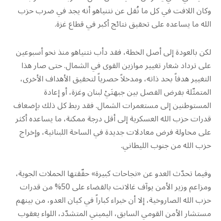
وكان اللافت في كل ما نُقل عن نتنياهو أنه يجد في ضرب حزب
الله ما يساعده على تحقيق نتائج أكبر في قطاع غزة.
لكن بالعودة إلى أصل الخطة، فقد دأب نتنياهو منذ نحو أسبوعين
على ترداد شعار تغيير موازين القوى في الشمال. حتى صار هذا
التغيير هدفاً بحد ذاته، ومدخلاً حصرياً لتحقيق الأهداف الأخرى،
المتمثّلة بفرض الفصل بين جبهتَيْ لبنان وغزة، أو إعادة
المستوطنين إلى مستعمرات الشمال. فقد ربط كل ذلك بإضعاف
قدرات حزب الله العسكرية إلى أقل درجة ممكنة، ما يساعده أكثر
على محاولة فرض معادلات جديدة في الساحة اللبنانية، وإخراج
حزب الله من جنوب الليطاني.
وفيما تحدّث العدو عن «نجاحات كبيرة» حقّقتها الحملات الجوية،
ومزاعم وزير الأمن يوآف غالانت بالقضاء على 50% من قدرات
حزب الله الصاروخية، إلا أن خبراء كباراً في كيان العدو، من بينهم
مستشار الأمن القومي السابق، اليميني المتشدّد، اللواء يعقوب