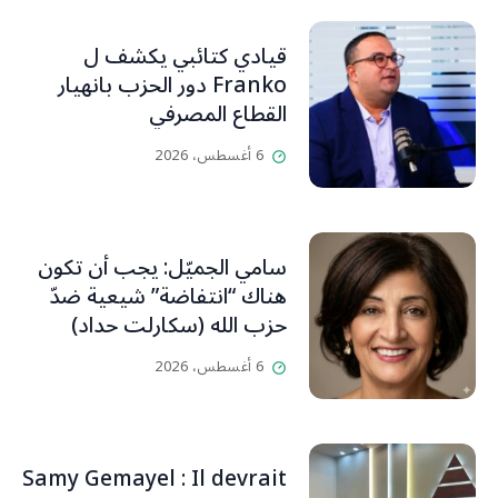
قيادي كتائبي يكشف ل
Franko دور الحزب بانهيار
القطاع المصرفي
6 أغسطس، 2026
سامي الجميّل: يجب أن تكون
هناك “انتفاضة” شيعية ضدّ
حزب الله (سكارلت حداد)
6 أغسطس، 2026
Samy Gemayel : Il devrait