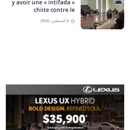
y avoir une « intifada »
chiite contre le
HezbollahL’OLJ / Par
6 أغسطس، 2026
Scarlett HADDAD,