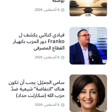
بوصلة
6 أغسطس، 2026
قيادي كتائبي يكشف ل
Franko دور الحزب بانهيار
القطاع المصرفي
6 أغسطس، 2026
سامي الجميّل: يجب أن تكون
هناك “انتفاضة” شيعية ضدّ
حزب الله (سكارلت حداد)
6 أغسطس، 2026