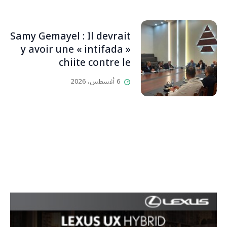
Samy Gemayel : Il devrait
y avoir une « intifada »
chiite contre le
HezbollahL’OLJ / Par
6 أغسطس، 2026
Scarlett HADDAD,