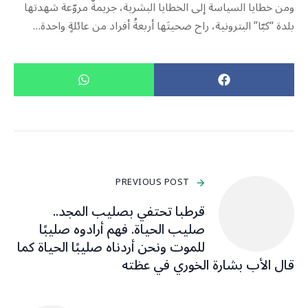
ومن خطايا السياسة إلى الخطايا البشرية، جريمةٌ مروّعة شهدتها
بلدة “كبّا” البترونية، راح ضحيتَها أربعةُ أفراد من عائلةٍ واحدة…
PREVIOUS POST
قرطبا تحتفي بصليب المجد..
صليب الحياة. فهم أرادوه صليبًا
للموت ونحن أردناه صليبًا الحياة كما
قال الأب بشارة الخوري في عظته