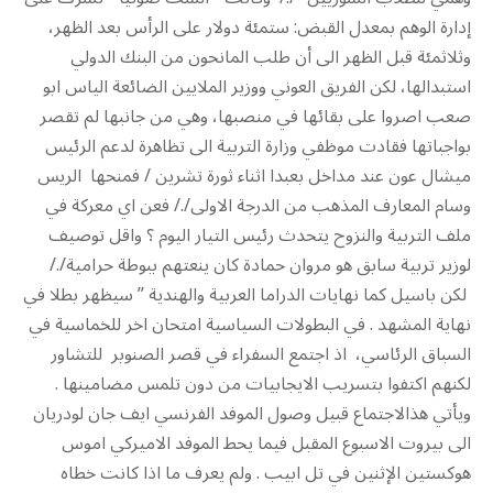
إدارة الوهم بمعدل القبض: ستمئة دولار على الرأس بعد الظهر،
وثلاثمئة قبل الظهر الى أن طلب المانحون من البنك الدولي
استبدالها، لكن الفريق العوني ووزير الملايين الضائعة الياس ابو
صعب اصروا على بقائها في منصبها، وهي من جانبها لم تقصر
بواجباتها فقادت موظفي وزارة التربية الى تظاهرة لدعم الرئيس
ميشال عون عند مداخل بعبدا اثناء ثورة تشرين / فمنحها الريس
وسام المعارف المذهب من الدرجة الاولى/./ فعن اي معركة في
ملف التربية والنزوح يتحدث رئيس التيار اليوم ؟ واقل توصيف
لوزير تربية سابق هو مروان حمادة كان ينعتهم ببوطة حرامية/./
لكن باسيل كما نهايات الدراما العربية والهندية ” سيظهر بطلا في
نهاية المشهد . في البطولات السياسية امتحان اخر للخماسية في
السباق الرئاسي، اذ اجتمع السفراء في قصر الصنوبر للتشاور
لكنهم اكتفوا بتسريب الايجابيات من دون تلمس مضامينها .
ويأتي هذالاجتماع قبيل وصول الموفد الفرنسي ايف جان لودريان
الى بيروت الاسبوع المقبل فيما يحط الموفد الاميركي اموس
هوكستين الإثنين في تل ابيب . ولم يعرف ما اذا كانت خطاه