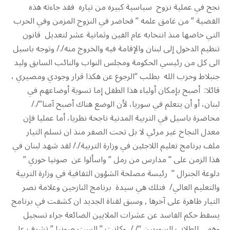
نجح في عملية نزوح سياسية كبيره من تياره فقد جاءته هذه
القضية ” من غامق علمه ” فحاضر في النزوح المزمن وفي الحرب
التي خاضها منذ انتخابه عام الفين وثمانية عشر لتعديل قانون
تنظيم الدخول إلى لبنان والإقامة فيه والخروج منه/./ وتوجه باسيل
الى كل من رئيسي الحكومة ومجلس النواب والنائب السابق وليد
جنبلاط وحزب الله بطلب “الرجوع عن هكذا قرار وجودي ومصيري ،
قائلا: أصبح بإمكان أولياء هذا الطفل إما تسوية أوضاعهم في
لبنان، أو أن يتعلم في سوريا، لأن الوضع هناك أصبح آمنا”/./
محاضرة باسيل في التربية المدنية ناجحة نظريا، أما عمليا فإن
معدل النجاح غير مرئي لا بل تحت الصفر منذ ان تسلم التيار
ملف برنامج تعليم اللاجئين في وزارة التربية/./ لقد شهد لبنان في
هذا الزمن على ” مدارس من رمل ” واسألوا عن صونيا خوري ”
دلوعة الجنرال ” رئيسة مصلحة الشؤون الثفافية في وزارة التربية
والتعليم العالي/ فتلك هي سيدة برنامج النازحين وعلامة نصر
التيار ظاهرة على آخرها , وسبق لقناة الجديد ان كشفت في برنامج
يسقط حكم الفاسد عن عشرات الملايين الضائعة جراء تسجيل
وهمي للطلاب السوريين “/./ وكانت ” الست صونيا ” تشرف على