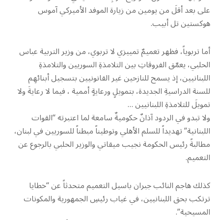
على بعد أقلَ من يومين من زيارة الموفد الأميركي آموس
هوكستين تل أبيب.
أما تربوياً، فظهر تعميمٌ تمييزي لا تربوي، من وزير التربية عباس
الحلبي، يعمّق الفروقاتِ بين التلامذةِ السوريين والتلامذةِ
اللبنانيين، إذ يسمح للنازحين غير القانونيين بتسجيل أبنائهِم
للسنة الدراسيةِ الجديدة، بتمويلٍ ورعايةٍ أممية ، فيما لا رعايةَ ولا
تمويلَ للتلامذةِ اللبنانيين …
ولا تبدو في الردود آذانٌ حكوميةٌ سامعة لما اعتبرته “القوات
اللبنانية” تهديداً للسلم الأهلي وتوطيناً مبطناً للسوريين في لبنان،
مطالبةً رئيس الحكومة نجيب ميقاتي والوزير الحلبي بالرجوع عن
التعميم.
كذلك هاجم النائب جبران باسيل التعميم متحدثاً عن “خطايا
ترتكب بحق اللبنانيين، في غياب رئيسِ الجمهورية والمكونات
المسيحية”.