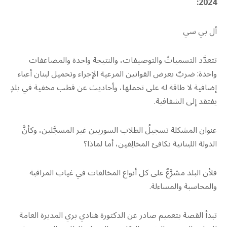
2024:
أل بي سي
تتعدَّد التسمياتُ والتوصيفات، والنتيجة واحدة والمضاعفات
واحدة: ضربٌ بعرض القوانين المرعية الإجراء وتحميل لبنان أعباء
إضافية لا طاقة له على تحملها، وأحاديث عن قطب مخفية في بلدٍ
يفتقد إلى الشفافية.
عنوان المشكلة تسجيلُ الطلاب السوريين غير المسجَّلين، وكأنَّ
الدولة اللبنانية تكافئ المخالِفين، أما لماذا؟
فلأن البلد مشرَّعٌ على كل أنواع المخالفات في غياب المراقبة
والمحاسبة والمساءلة.
تبدأ القصة بتعميم صادر عن الدكتورة هنادي بري المديرة العامة