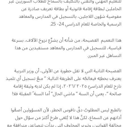
للتعليم المهني والتقني بالتكليف بالسماح للطلاب السوريين غير
الحاملين لبطاقة إقامة قانونية أو بطاقة تعريف صادرة عن
مفوضية شؤون اللاجئين، بالتسجيل في المدارس والمعاهد
الرسمية والخاصة للعام الدراسي 24- 25.
هذا التعميم الفضيحة، من شأنه أن يشرِّع نزوحَ الآلاف، بسرعة
قياسية، للتسجيل في المدارس والمعاهد مستفيدين من هذا
التساهل غير المبرر.
الفضيحة الثانية التي لا تقل خطورة عن الأولى، أن وزير التربية
يعترف بخطئِه فيعالجُه على الطريقة التالية: ” منعُ تسجيل أي تلميذ
نازح للعام الدراسيّ ٢٠٢٥ /٢٠٢٦، إذا لم يكن لديه وثيقة إقامة
صالحة “، يعني أن السنة ” ماشي الحال” أما السنة ُ المقبلة فلا!
بالطبع ليس المطلوبُ دقَّ ناقوس الخطر، لأن المسؤولين أصمَّوا
أذانهم عن السماع، لكنَّ هذا لا يُلغي طرحَ أكثرَ من سؤال حول
مخالفة القوانين، وتبريرِ المخاوف التي بدأت تتصاعد، مترافقة مع