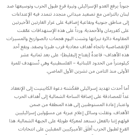
جنوباً يرفع العدو الإسرائيلي وتيرة قرع طبول الحرب وتوسيعها ضد
لبنان بالتزامن مع تصعيد ميداني متجدد تتمدد فيه الإعتداءات
إلى مناطق جنوبية وبقاعية إضافية على غرار الغارتين الأخيرتين
على كفررمان والأحمدية. ورداً على هذه الإستهدافات عمّقت
المقاومة دائرة نيرانها وشنت اليوم هجمات بالصواريخ والمسيرات
الإنقضاضية باتجاه أهداف معادية قرب طبريا وصفد. ويقع أحد
هذه الأهداف- قاعدةُ (يفتاح إليفليط)- على بعد ثمانية عشر
كيلومتراً من الحدود اللبنانية – الفلسطينية وهي تُستهدف للمرة
الأولى منذ الثامن من تشرين الأول الماضي.
أما أحدث تهديد إسرائيلي فعَكَسَته دعوة الكابينيت إلى الإنعقاد
غداً للمصادقة على إضافة الساحة الشمالية إلى أهداف الحرب
واعتبار إعادة المستوطنين إلى هذه المنطقة من ضمن
الأهداف. ونقلت وسائل إعلام عبرية عن مسؤولين إسرائيليين
قولهم إننا بالفعل نستعد لمعركة طويلة على الجبهة الشمالية. هذا
القرع لطبول الحرب أَقلَقَ الأميركيين المقبلين على انتخابات