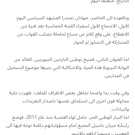
التاريخ، منطبقا اليوم.
وبالعودة الى الحاضر، عنوانان تصدرا المشهد السياسي اليوم:
الاول، الاجتماع الاول لسفراء اللجنة الخماسية بعد فترة من
الانقطاع، على وقع كلام عن مساع لحلحلة تصلب القوات من
المشاركة في التشاور او الحوار.
اما العنوان الثاني، فشبح توطين النازحين السوريين، العائد من
البوابة التربوية هذه المرة، والاشكالية التي يثيرها موضوع التسجيل
في المدارس.
وفي وقت بدا واضحا تجاهل بعض الاطراف للملف، ظهرت جلية
محاولة قوى اخرى الى استلحاق نفسها باصدار التغريدات
والبيانات.
اما التيار الوطني الحر، حامل لواء القضية منذ عام 2011، فوضع
رئيسُه جبران باسيل الجميع امام مسؤولياتهم بكلمة توجه فيها الى
المعنيين، مسميا اياهم بالاسم.