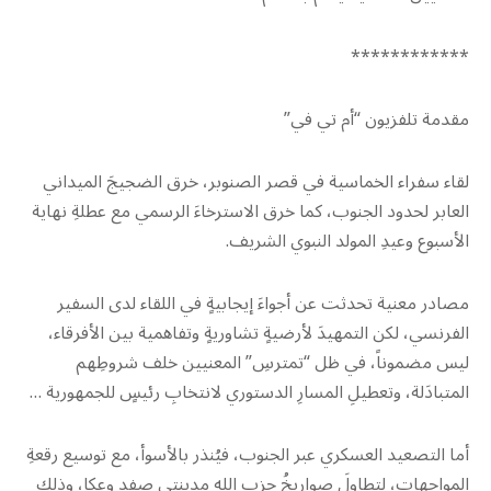
************
مقدمة تلفزيون “أم تي في”
لقاء سفراء الخماسية في قصر الصنوبر، خرق الضجيجَ الميداني
العابر لحدود الجنوب، كما خرق الاسترخاءَ الرسمي مع عطلةِ نهاية
الأسبوع وعيدِ المولد النبوي الشريف.
مصادر معنية تحدثت عن أجواءَ إيجابيةٍ في اللقاء لدى السفير
الفرنسي، لكن التمهيدَ لأرضيةٍ تشاوريةٍ وتفاهمية بين الأفرقاء،
ليس مضموناً، في ظل “تمترسِ” المعنيين خلف شروطِهم
المتبادَلة، وتعطيلِ المسارِ الدستوري لانتخابِ رئيسٍ للجمهورية …
أما التصعيد العسكري عبر الجنوب، فيُنذر بالأسوأ، مع توسيع رقعةِ
المواجهات، لتطاولَ صواريخُ حزبِ الله مدينتي صفد وعكا، وذلك