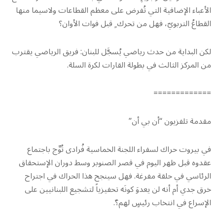
الأعباء الإضافية التي تُفرض على معظم القطاعات ولاسيما منها
القطاعُ التربويّ، فهل من تحرك ٍ قبل فوات الأوان؟
لكن البداية من حدث رياضي يُسجَّل للبنان: فريق الرياضي يقترب
من المركز الثالث في بطولة القارات لكرة السلة.
=============
مقدمة تلفزيون “أن بي أن”
في بيروت حراك لسفراء اللجنة الخماسية فُرادى تُوِّج باجتماع
عقدوه قبل ظهر اليوم في قصر الصنوبر وسط دوران الإستحقاق
الرئاسي في حلقة مفرغة. فهل سينجح هذا الحراك في اجتراح
خرق جدي أم أنه لن يعدوَ كونَه تحفيزياً لتشجيع اللبنانيين على
الإسراع في انتخاب رئيسٍ لهم؟ّ.