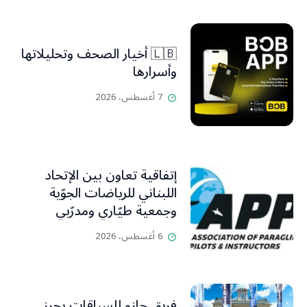
🇱🇧 أخيار الصحف وتحليلاتها
وأسرارها
7 أغسطس، 2026
إتفاقية تعاون بين الإتحاد
اللبناني للرياضات الجوّية
وجمعية طيّاري ومدرّبي
الطيران الشراعي
6 أغسطس، 2026
فريق جازو للسباقات يحرز