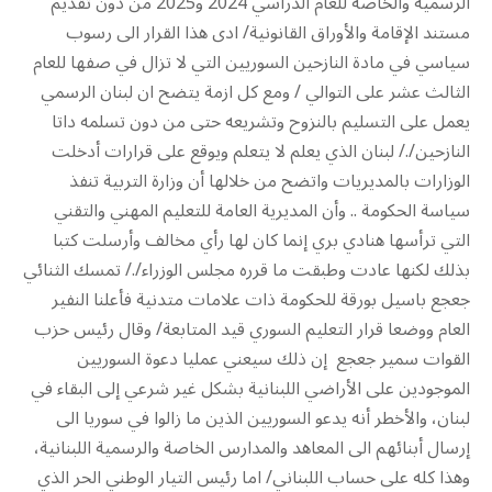
الرسمية والخاصة للعام الدراسي 2024 و2025 من دون تقديم
مستند الإقامة والأوراق القانونية/ ادى هذا القرار الى رسوب
سياسي في مادة النازحين السوريين التي لا تزال في صفها للعام
الثالث عشر على التوالي / ومع كل ازمة يتضح ان لبنان الرسمي
يعمل على التسليم بالنزوح وتشريعه حتى من دون تسلمه داتا
النازحين/./ لبنان الذي يعلم لا يتعلم ويوقع على قرارات أدخلت
الوزارات بالمديريات واتضح من خلالها أن وزارة التربية تنفذ
سياسة الحكومة .. وأن المديرية العامة للتعليم المهني والتقني
التي ترأسها هنادي بري إنما كان لها رأي مخالف وأرسلت كتبا
بذلك لكنها عادت وطبقت ما قرره مجلس الوزراء/./ تمسك الثنائي
جعجع باسيل بورقة للحكومة ذات علامات متدنية فأعلنا النفير
العام ووضعا قرار التعليم السوري قيد المتابعة/ وقال رئيس حزب
القوات سمير جعجع إن ذلك سيعني عمليا دعوة السوريين
الموجودين على الأراضي اللبنانية بشكل غير شرعي إلى البقاء في
لبنان، والأخطر أنه يدعو السوريين الذين ما زالوا في سوريا الى
إرسال أبنائهم الى المعاهد والمدارس الخاصة والرسمية اللبنانية،
وهذا كله على حساب اللبناني/ اما رئيس التيار الوطني الحر الذي