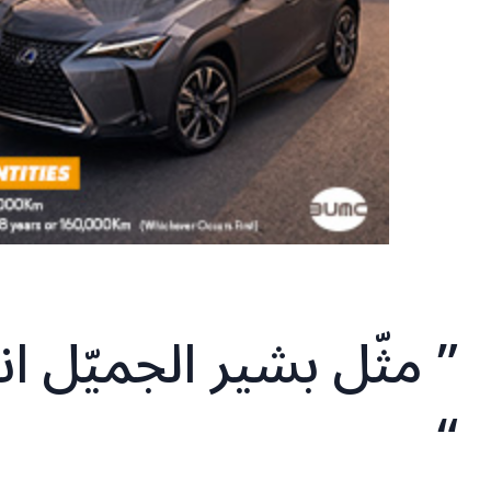
” مثّل بشير الجميّل انت
“