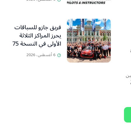
ومدرّبي الطيران
الشراعي
فريق جازو للسباقات
يحرز المراكز الثلاثة
الأولى في النسخة 75
من رالي فنلندا
6 أغسطس، 2026
ين