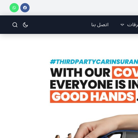
فريق جازو للسباقات يحرز المراكز الثلاثة الأولى في النسخة 75 من رالي فنلندا
رقات
اتصل بنا