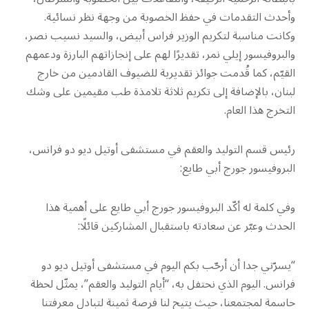
وأحدث التقدمات في حفظ الخصوبة من وجهة نظر نسائية.
وكانت مناسبة لتكريم الوزير فراس أبيض، والسيد نسيب نصر،
والبروفيسور إيلي نمر، تقديرًا لهم على إنجازاتهم البارزة ودعمهم
القيّم، كما قُدمت جوائز تقديرية للضيوف القادمين من خارج
لبنان، بالإضافة إلى تكريم ثلاثة تلامذة طب مقيمين على وشك
التخرج هذا العام.
رئيس قسم التوليد والعقم في مستشفى أوتيل ديو دو فرانس،
البروفيسور جورج أبي طايع:
وفي كلمة له أكّد البروفيسور جورج أبي طايع على أهمية هذا
الحدث وعبّر عن سعادته باستقبال المشاركين قائلًا:
“يسرّني جدا أن أرحّب بكم اليوم في مستشفى أوتيل ديو دو
فرانس. اليوم الذي نحتفل به، “أيام التوليد والعقم”، يمثّل لحظة
حاسمة لمجتمعنا، حيث يتيح لنا فرصة ثمينة لتبادل معرفتنا