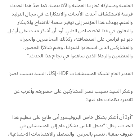
العلمية ومشاركة تجاربنا العملية والأكاديمية. كما يعدّ هذا الحدث
فرصة لاستكشاف أحدث الأبحاث والابتكارات في مجال التوليد
والعقم. يهدف هذا المؤتمر إلى توفير منصة للانفتاح والابتكار
والتعاون في هذا الاختصاص الطبي. أود أن أشكر مستشفى أوتيل
ديو دو فرانس على استضافته، وكذلك المحاضرين والخبراء
والمشاركين الذين استجابوا لدعوتنا، وختم شاكرًا الحضور،
والمنظمين والرعاة الذين ساهموا في نجاح هذا الحدث.”
المدير العام لشبكة المستشفيات USJ-HDF، السيد نسيب نصر:
وشكر السيد نسيب نصر المشاركين على حضورهم وأعرب عن
تقديره بكلمات جاء فيها:
“أودّ أن أشكر بشكل خاص البروفيسور أبي طايع على تنظيم هذا
الحدث، وقال: “يدخل الناس بشكل عام إلى المستشفى في
ظروف صعبة، تتسم بالمرض، والضغط، والاهتمامات الاجتماعية،