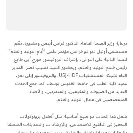
برعاية وزير الصحة العامة، الدكتور فراس أبيض وحضوره، نظّم
مستشفى أوتيل ديو دو فرانس مؤتمر علمي “أيام التوليد والعقم”
للسنة الثانية على التوالي، بإشراف البروفيسور جورج أبي طايع،
رئيس قسم التوليد والعقم، وبحضور السيد نسيب نصر، المدير
العام لشبكة المستشفيات USJ-HDF، والبروفيسور إيلي نمر،
عميد كلية الطب في جامعة القديس يوسف. كما جمع الحدث
العديد من الضيوف، والمقيمين، والمتدربين، والأطباء
المتخصصين في مجال التوليد والعقم.
شمل هذا الحدث مواضيع أساسية مثل أفضل بروتوكولات
التحفيز في التلقيح الاصطناعي، والإرشادات والتحديثات المتعلقة
بالبطانة الرحمية الرقيقة، والتفاعلات بين الخصوبة والسرطان،