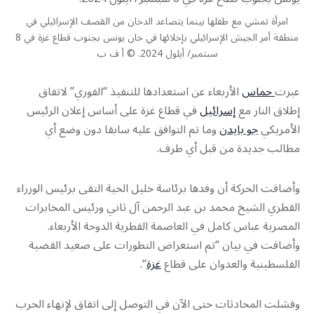
امرأة تمشي مع طفلها بينما يتصاعد الدخان من القصف الإسرائيلي في
منطقة أمر الجيش الإسرائيلي بإخلائها في خان يونس بجنوب قطاع غزة في 8
سبتمبر/ أيلول 2024. © أ ف ب
عبرت
حماس
الأربعاء عن استعدادها للتنفيذ “الفوري” لاتفاق
إطلاق النار مع
إسرائيل
في قطاع غزة على أساس إعلان الرئيس
الأمريكي
جو بايدن
وما تم التوافق عليه سابقا دون وضع أي
مطالب جديدة من قبل أي طرف.
وأضافت الحركة أن وفدها برئاسة‭‭ ‬‬خليل الحية‭‭ ‬‬التقى برئيس الوزراء
القطري الشيخ محمد بن عبد الرحمن آل ثاني ورئيس المخابرات
المصرية عباس كامل في العاصمة القطرية الدوحة الأربعاء.
وأضافت في بيان “تم استعراض التطورات على صعيد القضية
الفلسطينية والعدوان على قطاع
غزة
“.
وفشلت المحادثات حتى الآن في التوصل إلى اتفاق لإنهاء الحرب