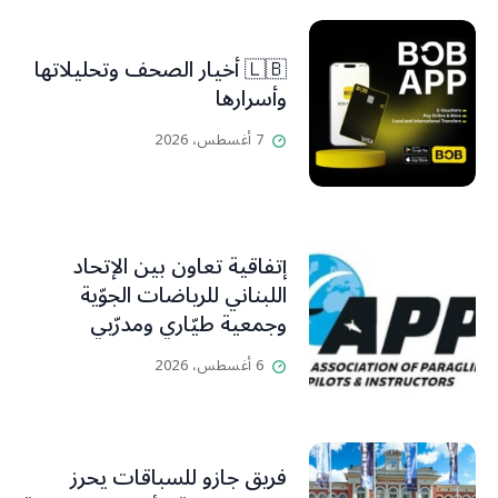
🇱🇧 أخيار الصحف وتحليلاتها
وأسرارها
7 أغسطس، 2026
إتفاقية تعاون بين الإتحاد
اللبناني للرياضات الجوّية
وجمعية طيّاري ومدرّبي
الطيران الشراعي
6 أغسطس، 2026
فريق جازو للسباقات يحرز