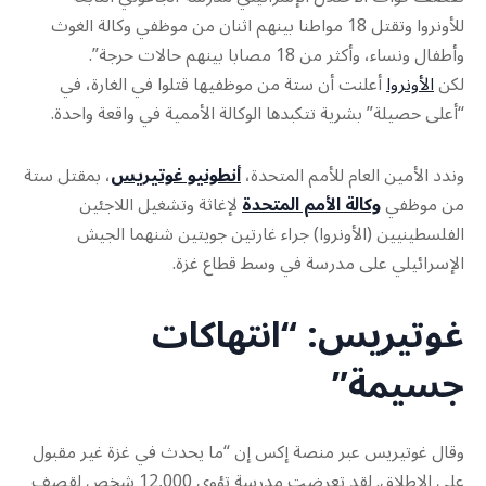
للأونروا وتقتل 18 مواطنا بينهم اثنان من موظفي وكالة الغوث
وأطفال ونساء، وأكثر من 18 مصابا بينهم حالات حرجة”.
لكن
الأونروا
أعلنت أن ستة من موظفيها قتلوا في الغارة، في
“أعلى حصيلة” بشرية تتكبدها الوكالة الأممية في واقعة واحدة.
وندد الأمين العام للأمم المتحدة،
أنطونيو غوتيريس
، بمقتل ستة
من موظفي
وكالة الأمم المتحدة
لإغاثة وتشغيل اللاجئين
الفلسطينيين (الأونروا) جراء غارتين جويتين شنهما الجيش
الإسرائيلي على مدرسة في وسط قطاع غزة.
غوتيريس: “انتهاكات
جسيمة”
وقال غوتيريس عبر منصة إكس إن “ما يحدث في غزة غير مقبول
على الإطلاق. لقد تعرضت مدرسة تؤوي 12,000 شخص لقصف