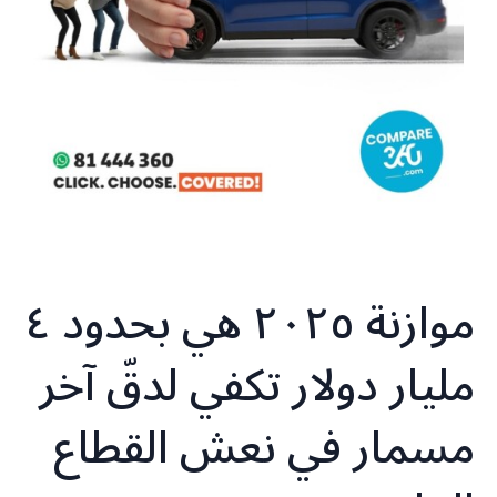
موازنة ٢٠٢٥ هي بحدود ٤
مليار دولار تكفي لدقّ آخر
مسمار في نعش القطاع