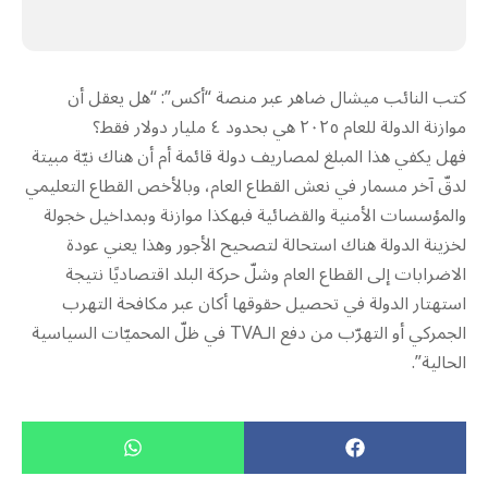
كتب النائب ميشال ضاهر عبر منصة “أكس”: “هل يعقل أن
موازنة الدولة للعام ٢٠٢٥ هي بحدود ٤ مليار دولار فقط؟
‏فهل يكفي هذا المبلغ لمصاريف دولة قائمة أم أن هناك نيّة مبيتة
لدقّ آخر مسمار في نعش القطاع العام، وبالأخص القطاع التعليمي
والمؤسسات الأمنية والقضائية فبهكذا موازنة وبمداخيل خجولة
لخزينة الدولة هناك استحالة لتصحيح الأجور وهذا يعني عودة
الاضرابات إلى القطاع العام وشلّ حركة البلد اقتصاديًا نتيجة
استهتار الدولة في تحصيل حقوقها أكان عبر مكافحة التهرب
الجمركي أو التهرّب من دفع الـTVA في ظلّ المحميّات السياسية
الحالية”.