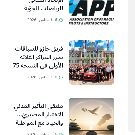
الإتحاد اللبناني
للرياضات الجوّية
وجمعية طيّاري
6 أغسطس، 2026
ومدرّبي الطيران
الشراعي
فريق جازو للسباقات
يحرز المراكز الثلاثة
الأولى في النسخة 75
من رالي فنلندا
6 أغسطس، 2026
ملتقى التأثير المدني:
الاختبار المصيريّ…
والحياد مع المواطنة
بوصلة
6 أغسطس، 2026