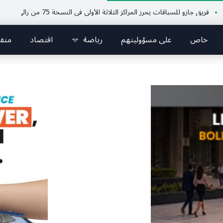
ازو للسباقات يحرز المراكز الثلاثة الأولى في النسخة 75 من رالي فنلندا
ملتقى
خاص
على مسؤوليتهم
رياضة
اقتصاد
متف