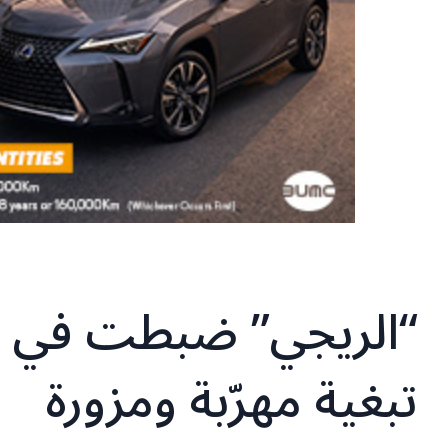
“الريجي” ضبطت في ب
تبغية مهرّبة ومزورة