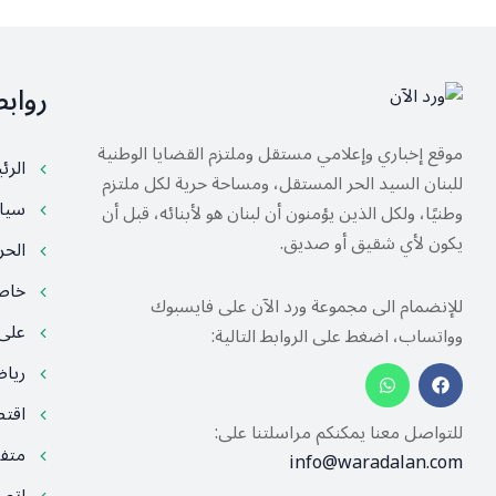
رواب
موقع إخباري وإعلامي مستقل وملتزم القضايا الوطنية
الرئ
للبنان السيد الحر المستقل، ومساحة حرية لكل ملتزم
سيا
وطنيًا، ولكل الذين يؤمنون أن لبنان هو لأبنائه، قبل أن
يكون لأي شقيق أو صديق.
الح
خا
للإنضمام الى مجموعة ورد الآن على فايسبوك
على
وواتساب، اضغط على الروابط التالية:
ريا
اقت
للتواصل معنا يمكنكم مراسلتنا على:
متف
info@waradalan.com