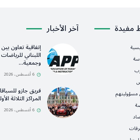
ط مفيدة
آخر الأخبار
إتفاقية تعاون بين ا
يسية
اللبناني للرياضات ا
سة
وجمعية…
رب
6 أغسطس، 2026
ص
فريق جازو للسباق
 مسؤوليتهم
المراكز الثلاثة الأ
ضة
6 أغسطس، 2026
صاد
رقات