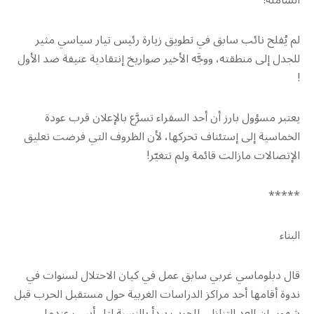
الشاملة!
لم يُفلح نائب سابق في تطويق زيارة رئيس تيار سياسي مثير
للجدل إلى منطقته، ووجَّه الأخير صواريخ إنتقادية عنيفة ضد الأول
!
يعتبر مسؤول بارز أن أحد السفراء تسرَّع بالإعلان قرب عودة
الخماسية إلى إستئناف تحركها، لأن الظروف التي فرضت تعليق
الإتصالات مازالت قائمة ولم تتغيّر!
*****
البناء
قال دبلوماسي غربي سابق عمل في كيان الاحتلال لسنوات في
ندوة أقامها أحد مراكز الدراسات الغربية حول مستقبل الحرب قبل
شهور، إن العد التنازلي للحرب يبدأ بالنسبة لتل أبيب عندما