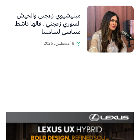
ميليشيوي زعجني والجيش
السوري زعجني.. قالها ناشط
سياسي لسامنتا
8 أغسطس، 2026