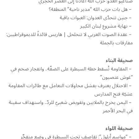
صناعيو العدو: حزب الله أعادنا إلى العصر الحجري
– هل بات حزب الله “مدير ناحية” المنطقة؟
– جنين تتحدّى العدوان: العبوات باقية
– ‫نهاية مشروع لبنان الكبير
– ‫عقدة الصوت العربي لا تتحلحل | هاريس قائدةً للديموقراطيين:
مفارقات بالجملة
صحيفة البناء
– المقاومة تُسقط خطة السيطرة على الضفّة.. وانفجار ضخم في
“غوش عتصيون”
– الاحتلال يعترف بفشل محاولات التعامل مع طائرات المقاومة
عشيّة فتح المدارس
– اليمن يخرج بالملايين وتفويض شعبيّ للردّ.. واستهداف سفينة
في البحر الأحمر
صحيفة اللواء
– “مواسم أيلول”: تقاصف تحت السيطرة في وضع متفجِّر