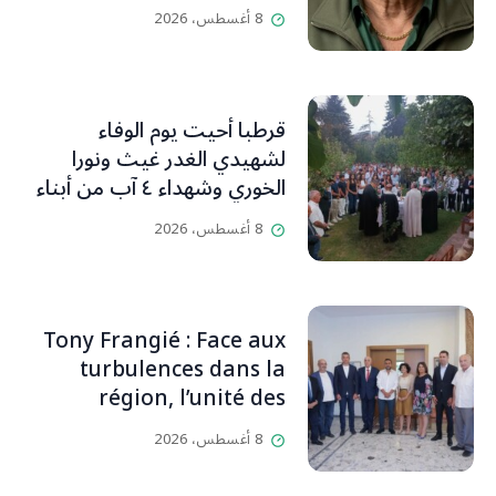
(جورج صبّاغ)
8 أغسطس، 2026
قرطبا أحيت يوم الوفاء
لشهيدي الغدر غيث ونورا
الخوري وشهداء ٤ آب من أبناء
البلدة.. كارين الخوري افرام: لقد
8 أغسطس، 2026
كان بيتنا، بوجود والدي، ينبض
دائماً بالحياة، ويجمع الأهل
والمحبين. وحاول الغدر والشرّ
إقفاله لكنه لم يستطع لأنه
Tony Frangié : Face aux
بيت رسالة وتاريخ وإيمان وقيم
turbulences dans la
مستمرة (صور وVideo)
région, l’unité des
Libanais est primordiale
8 أغسطس، 2026
L’OLJ / Par Scarlett
HADDAD