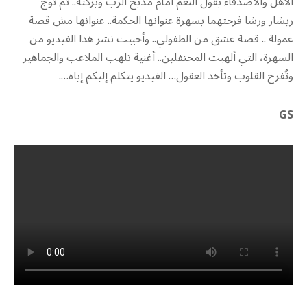
الأهل والأصدقاء بقول النعم أمام مذبح الرب وبركته.. ثم توج
ريشار ورشا فرحتهما بسهرة عنوانها الحكمة.. عنوانها مش قصة
عمولة .. قصة عشق من الطفولي.. وأحببت نشر هذا الفيديو من
السهرة، التي ألهبت المحتفلين.. أغنية تلهب الملاعب والجماهير
وتُفرح القلوب وتأخذ العقول… الفيديو يتكلم إليكم إياه….
GS