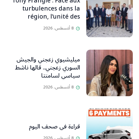
Tony Frangié : Face aux
بيت رسالة وتاريخ وإيمان وقيم
turbulences dans la
مستمرة (صور وVideo)
région, l’unité des
Libanais est primordiale
8 أغسطس، 2026
L’OLJ / Par Scarlett
HADDAD
ميليشيوي زعجني والجيش
السوري زعجني.. قالها ناشط
سياسي لسامنتا
8 أغسطس، 2026
قراءة في صحف اليوم
8 أغسطس، 2026