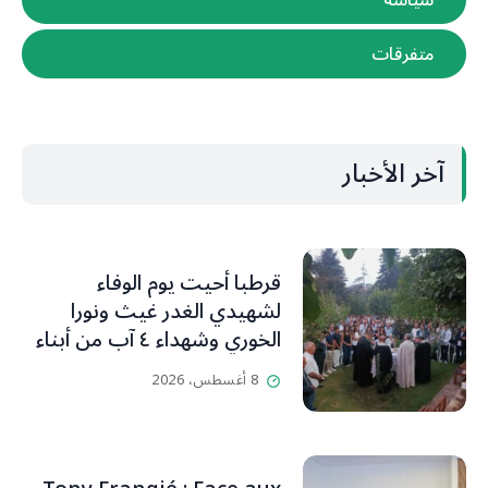
متفرقات
آخر الأخبار
قرطبا أحيت يوم الوفاء
لشهيدي الغدر غيث ونورا
الخوري وشهداء ٤ آب من أبناء
البلدة.. كارين الخوري افرام: لقد
8 أغسطس، 2026
كان بيتنا، بوجود والدي، ينبض
دائماً بالحياة، ويجمع الأهل
والمحبين. وحاول الغدر والشرّ
إقفاله لكنه لم يستطع لأنه