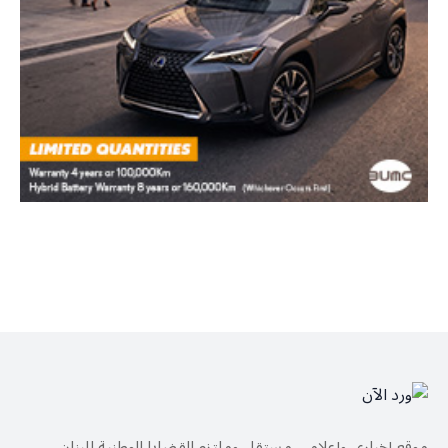
موقع إخباري وإعلامي مستقل وملتزم القضايا الوطنية للبنان