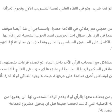
الواقعة شيء، وهو في اللقاء العلني نفسه للتسريب الاول وتجري تجزأته
ج عن حديثي مع زملائي في اللائحة حصرا، واستنتاجي ان هذا أيضا موقف
مدا في الرد على سؤال احد الحزبيين لصد الحرب النفسية التي قام بها
 بالكامل على المستوى السياسي والنيابي وهذا جزء من محاولته لإقناعهم
.
المشاكل مع اصحاب الرأي الآخر داخل التيار، ثم تصدر قرارات بفصلهم، ث
قمة في السكيزوفرينيا السياسية لم يشهدها اي حزب في العالم. فاذا ص
 (ومناطق أخرى صامتة على جرحها)، حيث لا وجود للثنائي او لا قدرة تأث
ل من يختلف معها بالرأي او لا يقدم الولاء الشخصي لها، لن يعفيها من
ية الاصلية التي كانت تجمعنا جميعا قبل ان يتحول مشروع الجماعة
ضع له”.