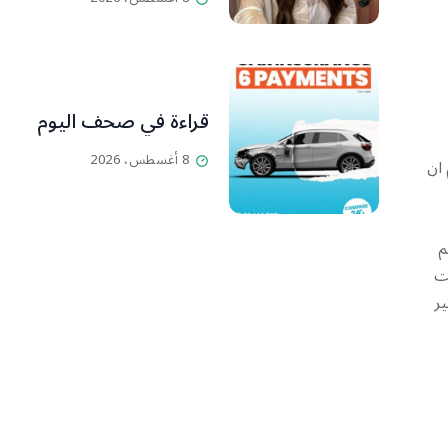
قراءة في صحف اليوم
8 أغسطس، 2026
 ان
م
حت
ير