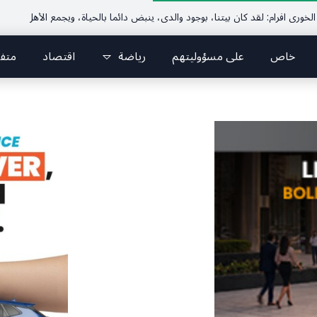
خاص
على مسؤوليتهم
رياضة
اقتصاد
متف