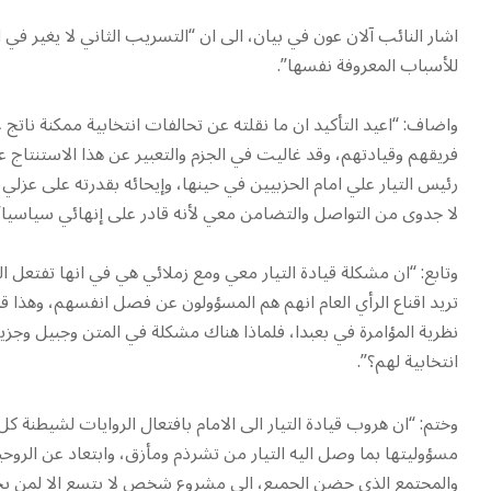
اشار النائب آلان عون في بيان، الى ان “التسريب الثاني لا يغير في 
للأسباب المعروفة نفسها”.
واضاف: “اعيد التأكيد ان ما نقلته عن تحالفات انتخابية ممكنة نات
فريقهم وقيادتهم، وقد غاليت في الجزم والتعبير عن هذا الاستنتاج ع
رئيس التيار علي امام الحزبيين في حينها، وإيحائه بقدرته على عزلي
لا جدوى من التواصل والتضامن معي لأنه قادر على إنهائي سياسيا”
وتابع: “ان مشكلة قيادة التيار معي ومع زملائي هي في انها تفتعل 
تريد اقناع الرأي العام انهم هم المسؤولون عن فصل انفسهم، وهذا 
نظرية المؤامرة في بعبدا، فلماذا هناك مشكلة في المتن وجبيل وجزين
انتخابية لهم؟”.
وختم: “ان هروب قيادة التيار الى الامام بافتعال الروايات لشيطنة ك
مسؤوليتها بما وصل اليه التيار من تشرذم ومأزق، وابتعاد عن الروح
والمجتمع الذي حضن الجميع، الى مشروع شخص لا يتسع الا لمن يخ