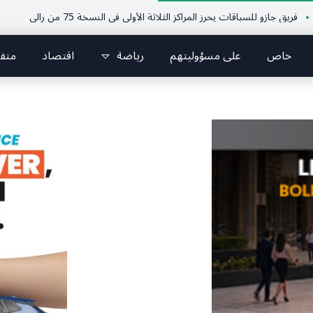
زو للسباقات يحرز المراكز الثلاثة الأولى في النسخة 75 من رالي فنلندا
ملتقى 
خاص
على مسؤوليتهم
رياضة
اقتصاد
متف