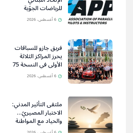
الإتحاد اللبناني
للرياضات الجوّية
وجمعية طيّاري
6 أغسطس، 2026
ومدرّبي الطيران
الشراعي
فريق جازو للسباقات
يحرز المراكز الثلاثة
الأولى في النسخة 75
من رالي فنلندا
6 أغسطس، 2026
ملتقى التأثير المدني:
الاختبار المصيريّ…
والحياد مع المواطنة
بوصلة
6 أغسطس، 2026