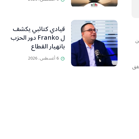
قيادي كتائبي يكشف
ل Franko دور الحزب
ن
بانهيار القطاع
المصرفي
6 أغسطس، 2026
نفق