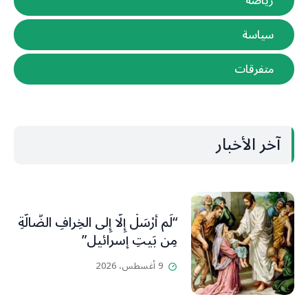
رياضة
سياسة
متفرقات
آخر الأخبار
“لَم أُرْسَلْ إِلَّا إِلى الخِرافِ الضَّالَّةِ
مِن بَيتِ إسرائيل”
9 أغسطس، 2026