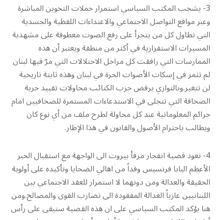
3- يشجب المكتب السياسي استمرار حملات التخوين المباشرة
وعبر مواقع التواصل الاجتماعي والاعتداءات اللفظية والجسدية
التي تطاول كل من يتجرأ على رفع الصوت معطوفة على مشهدية
المسيرات الاستفزازية في أكثر من منطقة ويعتبر أن هذه
الممارسات التي رافقت كل مراحل الاحتلالات التي مرّ فيها لبنان
لم تثمر في إسكات الأصوات الحرة في لبنان وهذه ثابتة تاريخية
لن تتغير.وبالتوازي يرفض حزب الكتائب محاولات تقييد حرية
الصحافة التي تتجلى في الاستدعاءات المستمرة للصحافيين امام
جرائم المعلوماتية عند كل محاولة لطرح ملف من أي نوع كان
ويطالب باحترام الأصول والقانون في هذا الإطار.
4- تعود قضية انفجار مرفأ بيروت الى الواجهة مع استقبال الحبر
الأعظم البابا فرنسيس وفداً من اهالي الضحايا وتأكيده على أولوية
الحقيقة والعدالة ومن دونهما لا استمرار للعقد الاجتماعي بين
اللبنانيين عازياً العدالة المفقودة الى تضارب القوى والمصالح.ومن
هنا يؤكد المكتب السياسي على ان هذه القضية ستبقى على رأس