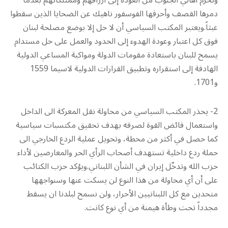
وتحرم أهالي الجنوب من العودة إلى أرزاقهم وممتلكاتهم بعدما
دمرها القصف وأحرقها الفوسفور ناهيك عن الضحايا الذين سقطوا
عبثاً.ويعتبر المكتب السياسي أن لا حل إلا بوضع مصلحة لبنان
فوق كل اعتبار وعودة الهدوء إلى الحدود والعمل على حل مستدام
يسمح للبنان باستعادة مقومات الدولة ومواكبة المساعي الدولية
الهادفة إلى استقراره وتطبيق القرارات الدولية لاسيما 1559
و1701.
2- يحذر المكتب السياسي من محاولة نقل المعركة الى الداخل
واستعمال فائض القوة لصرفه بهدف تحقيق مكتسبات سياسية
كما حصل في أكثر من محطة، وتحويل عملية الردع الخارجي الى
حملة ردع داخلية تستهدف أصحاب الرأي الحر والمعارضين لأداء
حزب الله وتدخّل إيران في الشأن اللبناني.ويؤكد حزب الكتائب
على أن أي محاولة من هذا النوع لن يسكت عنها وسنواجهها
متحدين مع كل اللبنانيين الأحرار، ولن نسمح لبلدنا ان يسقط
مجدداً تحت وطأة هيمنة من أي نوع كانت.