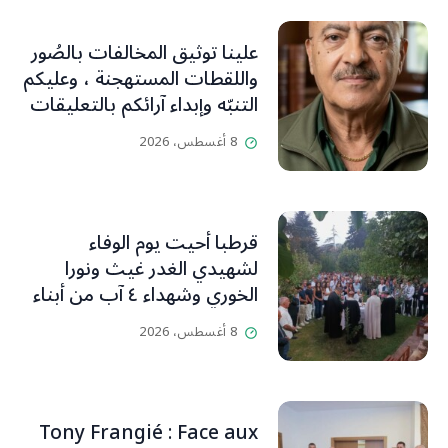
علينا توثيق المخالفات بالصُور
واللقطات المستهجنة ، وعليكم
التنبّه وإبداء آرائكم بالتعليقات
(جورج صبّاغ)
8 أغسطس، 2026
قرطبا أحيت يوم الوفاء
لشهيدي الغدر غيث ونورا
الخوري وشهداء ٤ آب من أبناء
البلدة.. كارين الخوري افرام: لقد
8 أغسطس، 2026
كان بيتنا، بوجود والدي، ينبض
دائماً بالحياة، ويجمع الأهل
والمحبين. وحاول الغدر والشرّ
إقفاله لكنه لم يستطع لأنه
Tony Frangié : Face aux