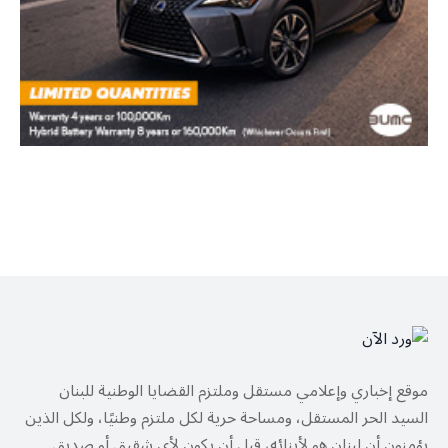
موقع إخباري وإعلامي مستقل وملتزم القضايا الوطنية للبنان
السيد الحر المستقل، ومساحة حرية لكل ملتزم وطنيًا، ولكل الذين
يؤمنون أن لبنان هو لأبنائه، قبل أن يكون لأي شقيق أو صديق.