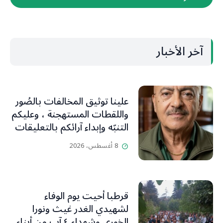
آخر الأخبار
علينا توثيق المخالفات بالصُور
واللقطات المستهجنة ، وعليكم
التنبّه وإبداء آرائكم بالتعليقات
(جورج صبّاغ)
8 أغسطس، 2026
قرطبا أحيت يوم الوفاء
لشهيدي الغدر غيث ونورا
الخوري وشهداء ٤ آب من أبناء