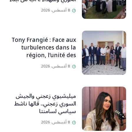
البلدة.. كارين الخوري افرام: لقد
8 أغسطس، 2026
كان بيتنا، بوجود والدي، ينبض
دائماً بالحياة، ويجمع الأهل
والمحبين. وحاول الغدر والشرّ
إقفاله لكنه لم يستطع لأنه
Tony Frangié : Face aux
بيت رسالة وتاريخ وإيمان وقيم
turbulences dans la
مستمرة (صور وVideo)
région, l’unité des
Libanais est primordiale
8 أغسطس، 2026
L’OLJ / Par Scarlett
HADDAD
ميليشيوي زعجني والجيش
السوري زعجني.. قالها ناشط
سياسي لسامنتا
8 أغسطس، 2026