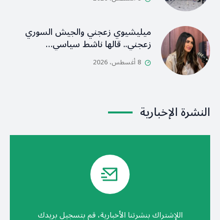
ميليشيوي زعجني والجيش السوري
زعجني.. قالها ناشط سياسي…
8 أغسطس، 2026
النشرة الإخبارية
اللإشتراك بنشرتنا الأخبارية، قم بتسجيل بريدك