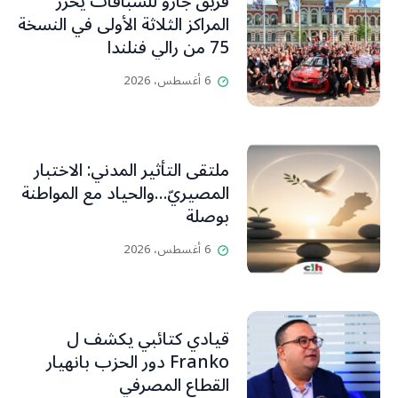
فريق جازو للسباقات يحرز
المراكز الثلاثة الأولى في النسخة
75 من رالي فنلندا
6 أغسطس، 2026
ملتقى التأثير المدني: الاختبار
المصيريّ…والحياد مع المواطنة
بوصلة
6 أغسطس، 2026
قيادي كتائبي يكشف ل
Franko دور الحزب بانهيار
القطاع المصرفي