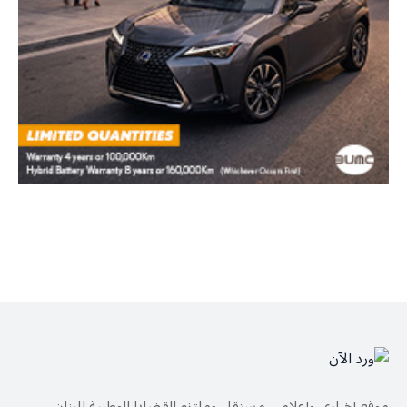
موقع إخباري وإعلامي مستقل وملتزم القضايا الوطنية للبنان