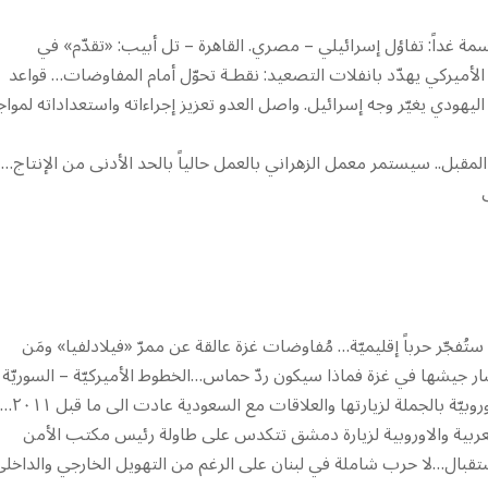
مة غداً: تفاؤل إسرائيلي – مصري. القاهرة – تل أبيب: «تقدّم» في
الأميركي يهدّد بانفلات التصعيد: نقطـة تحوّل أمام المفاوضات… قواعد
اليهودي يغيّر وجه إسرائيل. واصل العدو تعزيز إجراءاته واستعداداته لموا
عات من الكهرباء الأسبوع المقبل.. سيستمر معمل الزهراني بالعمل حالياً بالحد الأدنى من الإنتاج…
ستُفجّر حرباً إقليميّة… مُفاوضات غزة عالقة عن ممرّ «فيلادلفيا» ومَن
ر جيشها في غزة فماذا سيكون ردّ حماس…الخطوط الأميركيّة – السوريّة
فتحت بشأن الإفراج عن تايسن ووفد قطري في دمشق… وطلبات أوروبيّة بالجملة لزيارتها والعلاقات مع السعودية عادت الى ما قبل ٢٠١١…
عربية والاوروبية لزيارة دمشق تتكدس على طاولة رئيس مكتب الأمن
تقبال…لا حرب شاملة في لبنان على الرغم من التهويل الخارجي والداخل