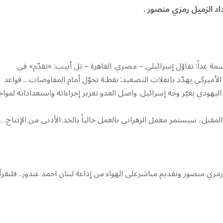
د الزميل رمزي منصور .
مة غداً: تفاؤل إسرائيلي – مصري. القاهرة – تل أبيب: «تقدّم» في
الأميركي يهدّد بانفلات التصعيد: نقطـة تحوّل أمام المفاوضات… قواعد
اليهودي يغيّر وجه إسرائيل. واصل العدو تعزيز إجراءاته واستعداداته لموا
عات من الكهرباء الأسبوع المقبل.. سيستمر معمل الزهراني بالعمل حالياً بالحد الأدنى من الإنتاج…
ي منصور وتقديم مباشرعلى الهواء من إذاعة لبنان احمد غندور.. فلنقرأ