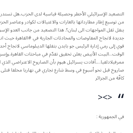
التصعيد الإسرائيلي الأخطر وحصيلة قياسية لدى الحزب..هل تستدرج 
من توسيع إطار مطارداتها بالغارات والاغتيالات لكوادر وعناصر ا
ينقل ثقل المواجهات الى لبنان؟. هذا التصعيد من جانب العدو الإسر
جديدة لانجاح المفاوضات والمحادثات الجارية في #القاهرة حيث انضم 
قوي إلى رمي إدارة الرئيس جو بايدن بثقلها الديبلوماسي لانجاح 
الوقت…البيت الأبيض يعلن تحقيق تقدّم في مباحثات القاهرة..وإسرا
ممرفيلادلفيا…..أفادت يسرائيل هيوم بأن الصاروخ الاعتراضي الذي
كافّة من الجزائر
<><
في الجمهورية :