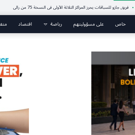
زو للسباقات يحرز المراكز الثلاثة الأولى في النسخة 75 من رالي فنلندا
ملتقى
خاص
على مسؤوليتهم
رياضة
اقتصاد
متف