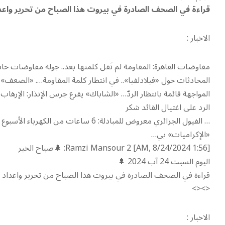
قراءة في الصحف الصادرة في بيروت هذا الصباح من تحرير واعدا
الاخبار :
مفاوضات القاهرة: المقاومة لم تَقل كلمتها بعد.. جولة مفاوضات حاس
المحادثات حول «فيلادلفيا».. في انتظار كلمة المقاومة…. «الضعف» 
المواجهة قائمة بانتظار الردّ… «الشاباك» يقرع جرس الإنذار: الإرهاب 
الرد على اغتيال القائد شكر
… الفيول الجزائري معروض للمبادلة: 6 سا
«الإكراميات» بي…
[1:56 AM, 8/24/2024] Ramzi Mansour 2: 🌲صباح الخير
اليوم السبت 24 آب 2024 🌲
قراءة في الصحف الصادرة في بيروت هذا الصباح من تحرير واعداد رمز
<><>
الاخبار :