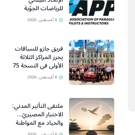
الإتحاد اللبناني
للرياضات الجوّية
وجمعية طيّاري
6 أغسطس، 2026
ومدرّبي الطيران
الشراعي
فريق جازو للسباقات
يحرز المراكز الثلاثة
الأولى في النسخة 75
من رالي فنلندا
6 أغسطس، 2026
ملتقى التأثير المدني:
الاختبار المصيريّ…
والحياد مع المواطنة
بوصلة
6 أغسطس، 2026