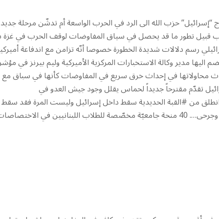
“إسرائيل” حزب الله الى الرد في الحرب الواسعة أم تدشّن مرحلة جديدة
لحزب قبيل تطور ما قد يحصل في سياق المفاوضات لوقف الحرب في غزة ب
ائيلي رسم دلالات شديدة الخطورة خصوصا أنّه تزامن مع اندفاعة أميركي
اليها مدير وكالة الاستخبارات المركزية الأميركية وليم بيرنز في مؤشر
أحدث محاولاتها في إحداث خرق سريع في المفاوضات كأنها في سباق مع
ئيل تقدّم مقترحاً جديداً لحماس يقلل وجود جيش العدو في
 انطلق من #القبة الحديدية سقط داخل إسرائيل وليست المرة فقد سقط
صاروخ قبل نحو أسبوع في وسط شارع تجاري في نهاريا مخلفا قتلى وجرحى…. 40 منحة جامعيّة مخصّصة للطلاب اللبنانيين في الاختصاص