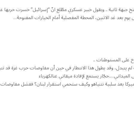
تح جبهة ثانية .. ويقول خبير عسكري مطّلع انّ “إسرائيل” خسرت حربها ع
ل يوم بعد غد الاثنين، المحطة المفصلية أمام الخيارات المفتوحة…
لم يتبدل، وقد يطول هذا الانتظار في حين أن مفاوضات حرب غزة قد تتبل
لميداني…..حجّار يستمع لإفادة ميقاتي عنالكهرباء
ميركا بعد سلبية نتنياهو وكيف ستحمي استقرار لبنان؟ ففشل مفاوضات