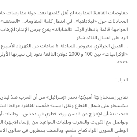
مفاوضات القاهرة: المقاومة لم تَقل كلمتها بعد.. جولة مفاوضات حاس
المحادثات حول «فيلادلفيا».. في انتظار كلمة المقاومة…. «الضعف» 
المواجهة قائمة بانتظار الردّ… «الشاباك» يقرع جرس الإنذار: الإرهاب 
الرد على اغتيال القائد شكر
… الفيول الجزائري معروض للمبادلة: 6 سا
«الإكراميات» بين 100 و 2000 دولار: النافعة تعود إلى سيرتها الأولى
<><>
الديار :
تقارير إستخباراتيّة أميركيّة تحذر «إسرائيل» من أن الحرب ضدّ لبنان 
سيُسيطر على شمال القطاع و«تل ابيب» قدّمت للقاهرة خرائط انتشا
وتواصل مع الكويت والمغرب وطلبات المواعيد من رؤساء الاجهزة ال
الوطني السوري اللواء كفاح ملحم، وبالصف ينتظرون في صالون الاس