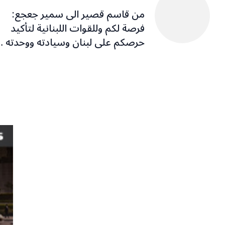
من قاسم قصير الى سمير جعجع:
فرصة لكم وللقوات اللبنانية لتأكيد
حرصكم على لبنان وسيادته ووحدته 