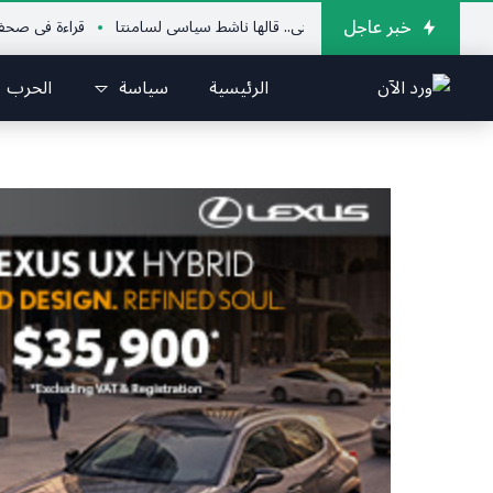
خبر عاجل
والجيش السوري زعجني.. قالها ناشط سياسي لسامنتا
قراءة في صحف اليوم
الرئيسية
سياسة
الحرب