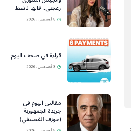
والجيش السوري
زعجني.. قالها ناشط
سياسي لسامنتا
8 أغسطس، 2026
قراءة في صحف اليوم
8 أغسطس، 2026
مقالتي اليوم في
جريدة الجمهورية
(جوزف القصيفي)
8 أغسطس، 2026