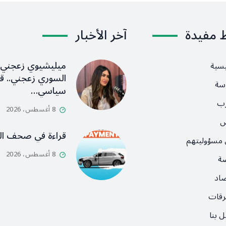
ط مفيدة
آخر الأخبار
ميليشيوي زعجني
يسية
السوري زعجني.. قا
سة
سياسي…
رب
8 أغسطس، 2026
ص
قراءة في صحف ال
 مسؤوليتهم
8 أغسطس، 2026
ضة
صاد
رقات
 بنا