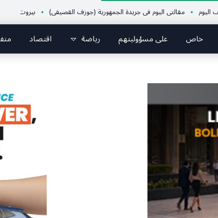
مقالتي اليوم في جريدة الجمهورية (جوزف القصيفي)
بيروت ماراثون وبلدية ب
خاص
على مسؤوليتهم
رياضة
اقتصاد
متف