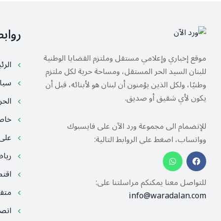
رواب
موقع إخباري وإعلامي مستقل وملتزم القضايا الوطنية
الرئ
للبنان السيد الحر المستقل، ومساحة حرية لكل ملتزم
سيا
وطنيًا، ولكل الذين يؤمنون أن لبنان هو لأبنائه، قبل أن
يكون لأي شقيق أو صديق.
الح
خا
للإنضمام الى مجموعة ورد الآن على فايسبوك
على
وواتساب، اضغط على الروابط التالية:
ريا
اقت
للتواصل معنا يمكنكم مراسلتنا على:
متف
info@waradalan.com
اتصل