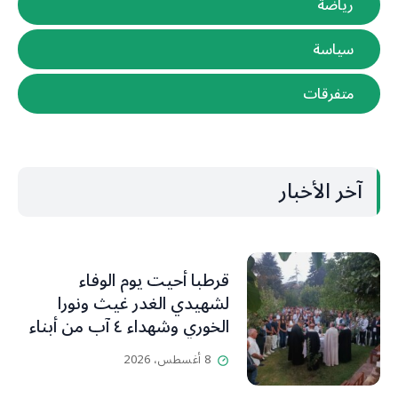
رياضة
سياسة
متفرقات
آخر الأخبار
قرطبا أحيت يوم الوفاء
لشهيدي الغدر غيث ونورا
الخوري وشهداء ٤ آب من أبناء
البلدة.. كارين الخوري افرام: لقد
8 أغسطس، 2026
كان بيتنا، بوجود والدي، ينبض
دائماً بالحياة، ويجمع الأهل