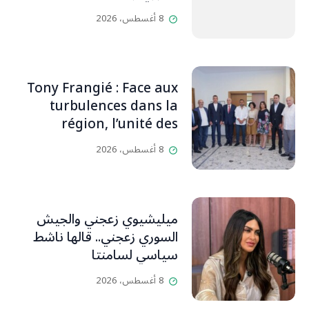
البلدة.. كارين الخوري افرام: لقد
8 أغسطس، 2026
كان بيتنا، بوجود والدي، ينبض
دائماً بالحياة، ويجمع الأهل
والمحبين. وحاول الغدر والشرّ
إقفاله لكنه لم يستطع. لأنه
Tony Frangié : Face aux
بيت رسالة، وتاريخ، وإيمان،
turbulences dans la
وقيم مستمرة
région, l’unité des
Libanais est primordiale
8 أغسطس، 2026
L’OLJ / Par Scarlett
HADDAD
ميليشيوي زعجني والجيش
السوري زعجني.. قالها ناشط
سياسي لسامنتا
8 أغسطس، 2026