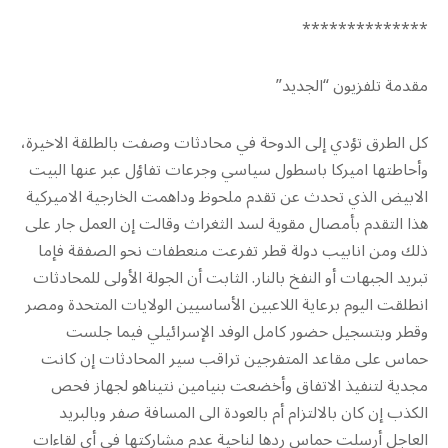
**************
مقدمة تلفزيون “الجديد”
كل الطرق تؤدي إلى الدوحة في محادثات وصفت بالطلقة الاخيرة،
وأحاطتها اميركا باسطول سياسي وجرعات تفاؤل عبر عنها البيت
الابيض الذي تحدث عن تقدم ملحوظ وداهمت الخارجية الاميركية
هذا التقدم بأمصال مقوية لسد الثغراث وقالت إن العمل جار على
ذلك ومن انابيب دولة قطر تفرعت منعطفات نحو الصفقة فإما
تبريد الجبهات أو النفخ بالنار. الثابت أن الجولة الأولى للمحادثات
انطلقت اليوم برعاية اللاعبين الأساسيين الولايات المتحدة ومصر
وقطر وبتسجيل حضور كامل الوفد الإسرائيلي فيما جلست
حماس على مقاعد المتفرجين تراقب سير المحادثات إن كانت
مجدية لتنفيذ الاتفاق وأخضعت بنيامين نتيناهو لجهاز فحص
الكذب إن كان بالالتزام أم بالعودة الى المسافة صفر وبالبريد
العاجل أرسلت حماس ردها لناحية عدم مشاركتها في أي لقاءات