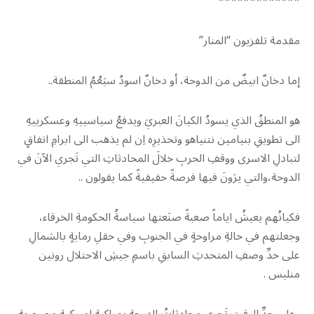
*************
مقدمة تلفزيون “المنار”
إما دخانٌ ابيضٌ من الدوحة، أو دخانٌ اسودُ سيَعُمُ المنطقة..
هو المنطقُ الذي يسودُ الكيانَ العبريَ ويدفعُ سياسييهِ وعسكرييهِ
الى تطويقِ بنيامين نتنياهو وتحذيرِه اِن لم يذهب الى ابرامِ اتفاقٍ
لتبادلِ الاسرى ووقفِ الحربِ خلالَ المحادثاتِ التي تَجري الآنَ في
الدوحة،والتي يرَونَ فيها فرصةً حقيقيةً كما يقولون ..
فكيانُهم يعيشُ اياماً صعبةً صنَعتها سياسةُ الحكومةِ الخرقاء،
وجعلتهم في حالةِ مراوحةٍ في الجنوبِ وفي حقلِ رمايةٍ بالشمالِ
على حدِّ وصفِ المتحدثِ السابقِ باسمِ جيشِ الاحتلال رونين
منليس .