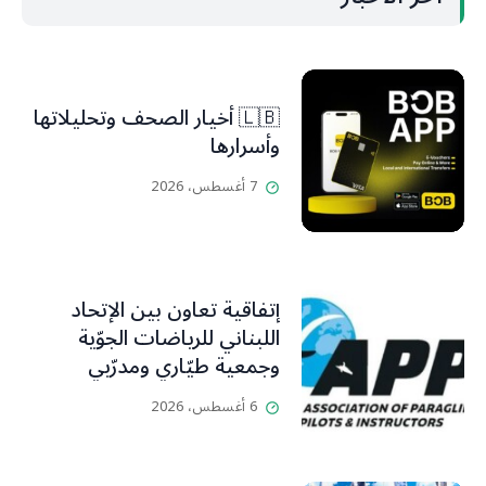
🇱🇧 أخيار الصحف وتحليلاتها
وأسرارها
7 أغسطس، 2026
إتفاقية تعاون بين الإتحاد
اللبناني للرياضات الجوّية
وجمعية طيّاري ومدرّبي
الطيران الشراعي
6 أغسطس، 2026