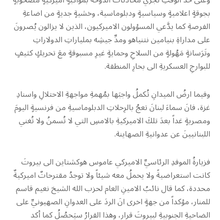
وعلى حدِّ الوقتِ تَجري محادثاتُ الدوحة بمواكبةٍ اميركيةٍ مصحوبةٍ
بجوقةٍ اعلاميةٍ وسياسيةٍ ودبلوماسية، وخشيةٍ جديةٍ من اضاعةِ
الفرصةِ كما يدَّعي المسؤولون الاميركيون، الذين لا يزالون يُصرونَ
على مداراةِ بنيامين نتنياهو ومدِّ جيشِه بملياراتِ الدولاراتِ
وتَرَسانةٍ مَهُولةٍ من السلاحِ وحمايةٍ غيرِ مسبوقةٍ معَ تحريكٍ كثيفٍ
للبوارجِ العسكريةِ الى بحارِ المنطقة.
وفيما ارضُ الميدانِ تُكملُ واجبَها بمُهمةِ مواجهةِ الاحتلالِ واسنادِ
غزة، فانَ سماءَ لبنانَ تعجُ بالرِحلاتِ الدبلوماسيةِ من فرنسيةٍ اليومَ
ومصريةٍ غداً بعدَ تلكَ الاميركيةِ بالامسِ التي لا تُسمنُ ولا تُغني
اللبنانيينَ عن عدوانيةِ الصهاينة.
فزيارةُ الموفدِ الرئاسيِّ الاميركي عاموس هوكشتاين الى بيروتَ
كانت استعراضيةً ولا يحملُ معه شيئاً ولا توجدُ مقترحاتٌ اميركيةٌ
محددة، كما قال نائبُ الامينِ العام لحزب الله الشيخ نعيم قاسم
للمنار، مؤكداً من جهةٍ اخرى انَ الردَ على العدوانِ الصهيونيِّ على
الضاحيةِ الجنوبيةِ لبيروتَ قرار، وهذا القرارُ سيَحصُلُ كما أكد