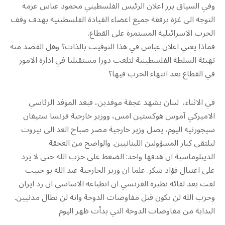
وفي السياق برز اعلان الرئيس الفلسطيني محمود عباس عزمه
التوجه الى غزة برفقة جميع اعضاء القيادة الفلسطينية بهدف وقف
الحرب الاسرائيلية المستمرة على القطاع.
فماذا يعني اعلان عباس في هذا التوقيت بالذات؟ وهل القصد منه
تهيئة السلطة الفلسطينية لتلعب دورا مستقبليا في ادارة الامور
في القطاع بعد انتهاء الحرب فيها؟
في الاثناء، لبنان يشهد عجقة موفدين، فبعد الموفد الرئاسي
الاميركي آموس هوكستين امس، ووزير خارجية فرنسا ستيفان
سيجورنيه اليوم، يصل وزير خارجية مصر صباح الغد الى بيروت
ليلتقي كبار المسؤولين اللبنانيين. والواضح من العجقة
الديبلوماسية ان هدفها واحد: الضغط على حزب الله حتى لا يرد
على اغتيال فؤاد شكر. علما ان وزير الخارجية عبد الله بو حبيب
لفت بعد لقائه نظيره الفرنسي ان انطباعه الاساسي ان رد ايران
وحزب الله لن يكون قبل مفاوضات الدوحة وانه لن يطال مدنيين.
البداية من مفاوضات الدوحة التي بدأت ظهر اليوم