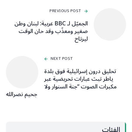
PREVIOUS POST
الجميّل لـ BBC عربية: لبنان وطن
صغير ومعذّب وقد حان الوقت
ليرتاح
NEXT POST
‏تحليق درون إسرائيلية فوق بلدة
ياطر تبث عبارات تحريضية عبر
مكبرات الصوت “جنة السنوار ولا
جحيم نصرالله
الفئات