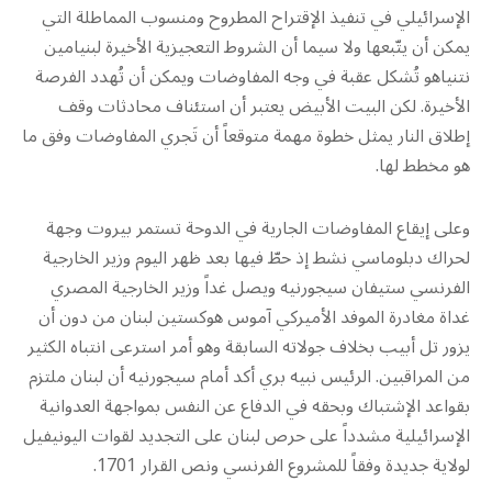
الإسرائيلي في تنفيذ الإقتراح المطروح ومنسوب المماطلة التي
يمكن أن يتّبعها ولا سيما أن الشروط التعجيزية الأخيرة لبنيامين
نتنياهو تُشكل عقبة في وجه المفاوضات ويمكن أن تُهدد الفرصة
الأخيرة. لكن البيت الأبيض يعتبر أن استئناف محادثات وقف
إطلاق النار يمثل خطوة مهمة متوقعاً أن تَجري المفاوضات وفق ما
هو مخطط لها.
وعلى إيقاع المفاوضات الجارية في الدوحة تستمر بيروت وجهة
لحراك دبلوماسي نشط إذ حطّ فيها بعد ظهر اليوم وزير الخارجية
الفرنسي ستيفان سيجورنيه ويصل غداً وزير الخارجية المصري
غداة مغادرة الموفد الأميركي آموس هوكستين لبنان من دون أن
يزور تل أبيب بخلاف جولاته السابقة وهو أمر استرعى انتباه الكثير
من المراقبين. الرئيس نبيه بري أكد أمام سيجورنيه أن لبنان ملتزم
بقواعد الإشتباك وبحقه في الدفاع عن النفس بمواجهة العدوانية
الإسرائيلية مشدداً على حرص لبنان على التجديد لقوات اليونيفيل
لولاية جديدة وفقاً للمشروع الفرنسي ونص القرار 1701.