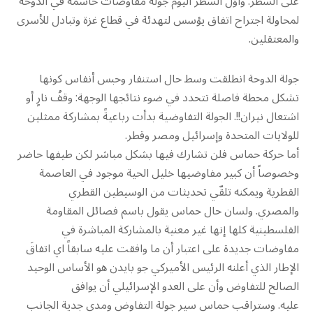
على السطر. وأوّلُ السطر اليوم جولةُ مفاوضات حاسمة في الدوحة
لمحاولة اجتراح اتفاق يؤسس لتهدئة في قطاع غزة وتبادل للأسرى
والمعتقلين.
جولة الدوحة انطلقت وسط حال استنفار وحبس أنفاس كونها
تشكل محطة فاصلة تتحدد في ضوء نتائجها الوجهة: وقفُ نارٍ أو
اشتعال نيران!!. الجولة التفاوضية بدأت رباعيةً بمشاركة ممثلين
للولايات المتحدة وإسرائيل ومصر وقطر.
أما حركة حماس فلن تشارك فيها بشكل مباشر لكن طيفها حاضر
وخصوصاً أن كبير مفاوضيها خليل الحية موجود في العاصمة
القطرية ويمكنه تلقّي تحديثات من الوسيطين القطري
والمصري. ولسان حال حماس يقول باسم فصائل المقاومة
الفلسطينية كلها إنها غير معنية بالمشاركة المباشرة في
مفاوضات جديدة على اعتبار أن ما وافقت عليه سابقاً اي اتفاقَ
الإطار الذي أعلنه الرئيس الأميركي جو بايدن هو الأساس الوحيد
الصالح للتفاوض وأن على العدو الإسرائيلي أن يوافق
عليه. وستراقب حماس سير جولة التفاوض ومدى جدية الجانب