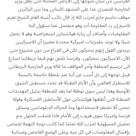
الفرنسي من لبنان متوجها إلى الأراض المحتلة حتى يطل وزير
الخارجية المصري غدا على المشهد اللبناني وما بين الزائرين
موقف حاسم حازم ل‍حزب الله إذ قال نائب أمينه العام الشيخ نعيم
قاسم إن رد المقاومة آت وهو منفصل عما ستؤول اليه
المفاوضات وأضاف أن زيارة هوكشتاين استعراضية وهو لا يحمل
شيئا ولا توجد مقترحات اميركية محددة معتبرا أن الاميركيين
يريدون القول إنهم يتحركون لكن في الفراغ من دون مشروع حتى
الآن. الاميركيون يتحركون.. وفرنسا تلحق بهم فيما بريطانيا تسارع
الى ترسيم المنطقة وآخر المواقف ما قاله وزير الخارجية البريطاني
قبيل توجهه إلى تل أبيب عن أننا نمر بلحظة حاسمة بالنسبة
للاستقرار العالمي وأن الأيام المقبلة قد تحدد مستقبل الشرق
الأوسط وهذا ليس سوى توطئة لما يعد للمنطقة بدليل التهديدات
المبطنة التي أطلقها هوكشتاين حول الأساطيل العسكرية وقوله
نتمنى ألا نضطر لاستخدامها وما الحراك الدبلوماسي وسباق
فرنسا واميركا سوى هروب إلى الأمام فاذا فشلت الحلول يتم
تحميل المسؤولية لحزب الله تماما كما كانت توجه التهمة لحماس
بإفشال المفاوضات في كل مرة. وعلى الوضع الغامض وضبابية