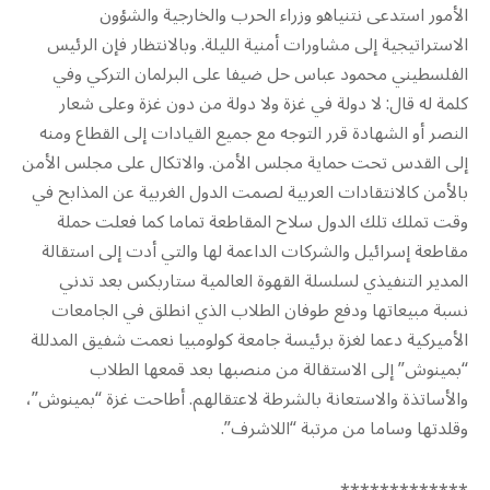
الأمور استدعى نتنياهو وزراء الحرب والخارجية والشؤون
الاستراتيجية إلى مشاورات أمنية الليلة. وبالانتظار فإن الرئيس
الفلسطيني محمود عباس حل ضيفا على البرلمان التركي وفي
كلمة له قال: لا دولة في غزة ولا دولة من دون غزة وعلى شعار
النصر أو الشهادة قرر التوجه مع جميع القيادات إلى القطاع ومنه
إلى القدس تحت حماية مجلس الأمن. والاتكال على مجلس الأمن
بالأمن كالانتقادات العربية لصمت الدول الغربية عن المذابح في
وقت تملك تلك الدول سلاح المقاطعة تماما كما فعلت حملة
مقاطعة إسرائيل والشركات الداعمة لها والتي أدت إلى استقالة
المدير التنفيذي لسلسلة القهوة العالمية ستاربكس بعد تدني
نسبة مبيعاتها ودفع طوفان الطلاب الذي انطلق في الجامعات
الأميركية دعما لغزة برئيسة جامعة كولومبيا نعمت شفيق المدللة
“بمينوش” إلى الاستقالة من منصبها بعد قمعها الطلاب
والأساتذة والاستعانة بالشرطة لاعتقالهم. أطاحت غزة “بمينوش”،
وقلدتها وساما من مرتبة “اللاشرف”.