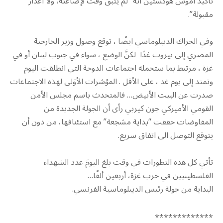
تأكيد آموس هوكستين أنه “لم يتبقَ وقتٌ لإضاعته، ولا أعذار
مقبولة”.
وفي الحراك الديبلوماسي ايضًا ، توقع وصول وزير الخارجية
المصري إلى بيروت غدًا لكنَّ الوضع ، سواء في جنوب لبنان أو في
غزة ، مرتبط بما ستحمله اجتماعات الدوحة التي انطلقت اليوم
وتمتد إلى يوم غد ، على الأقل . المؤشرات الأوَلى لهذه الاجتماعات
صدرت عن البيت الأبيض… فالمتحدث باسم مجلس الأمن
القومي الأميركي جون كيربي رأى أن الجولة الجديدة من
المفاوضات حققت “بداية مشجعة” مع استئنافها، من دون أن
يتوقع التوصل الى اتفاق سريع.
تأتي كل هذه التطورات في وقت بلغ اليومَ عدد الشهداء
الفلسطينيين في حرب غزة، أربعين ألفًا…
البداية من جولة رئيس الديبلوماسية الفرنسي.
*************