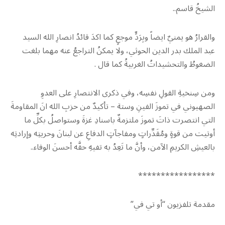
الشيخُ قاسم..
والقرارُ هو يمنيٌ ايضاً وبِرَدٍّ موجعٍ كما اكدَ قائدُ انصارِ الله السيد
عبد الملك بدر الدين الحوثي، ولا يمكنُ التراجعُ عنه مهما بلغت
الضغوطُ والتحشيداتُ الغربيةُ كما قال .
ومن سِنخيةِ القولِ نفسِه، وفي ذكرى الانتصارِ على العدوِ
الصهيوني في تموزَ الفينِ وستة – تأكيدٌ من حزبِ الله انَ المقاومةَ
التي انتصرت ذاتَ تموزَ ملتزمةٌ باسنادِ غزةَ وستواصلُ بكلِّ ما
أوتيت من قوةٍ ومُقَدِّراتٍ ومفاجآتٍ الدفاعِ عن لبنانَ وحريتِه وإرادتِه
بالعيشِ الكريمِ ‏الآمن، وأنَّ ما تَعِدُ به تفيهِ حقَّه أحسنَ ‏الوفاء..
*****************
مقدمة تلفزيون “أو تي في”