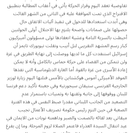
تفاوضية تعقد اليوم وقرار الحركة يأتي في أعقاب المطالبة بتطبيق
الاقتراح الذي تمت الموافقة عليه في الثاني من الشهر الفائت
وهي أبدت استعدادها للدخول في تنفيذ آليات الاتفاق حال
حصولها على ضمانات واضحة يلتزم بها الاحتلال. أولى الجولتين
أحيطت بالسرية التامة وعشية انعقادها تولى مسؤولون أميركيون
كبار رسم المشهد التقريبي لتل أبيب ونقلت نيويورك تايمز أن
إسرائيل استنفدت كل ما لديها ووصلت إلى نهاية الطريق في غزة
ولن تتمكن من القضاء على حركة حماس بالكامل وأنه لا يمكن
إعادة الأسرى من غزة بالقوة. أما الغارة الدبلوماسية التي نفذها
الموفد الأميركي آموس هوكشتاين بالأمس فتلتها اليوم زيارة لوزير
الخارجية الفرنسي ستيفان سيجورنيه وفي جعبته تأكيد دعم فرنسا
ل‍لبنان ووقوفها إلى جانبه وثقتها به وتمنيات باستمرار عدم
التصعيد من الجانب اللبناني مقدرا ضبط النفس في هذه الفترة
الصعبة في حين التزم رئيس حكومة تصريف الأعمال نجيب
ميقاتي بعد لقائه بالصمت والصبر وداهمته نوبات من الايمان في
عيد انتقال السيدة العذراء فاعتمر الصلاة لزوم المرحلة. وما إن يفرغ