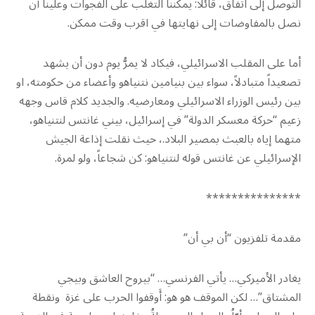
التوصل إلى اتفاق، قائلاً: يمكننا التغلب على الفجوات وعلينا أن
نصل بالمفاوضات إلى نهايتها في اقرب وقت ممكن.
أما على المقلب الاسرائيلي، فيكاد لا يمرُّ يوم دون أن يشهد
تصعيداً متبادلاً، سواء بين بنيامين نتنياهو وأعضاء من حكومته، او
بين رئيس الوزراء الاسرائيلي ومعارضيه. والجديد كلام قاس وجهه
زعيم “حركة معسكر الدولة” في إسرائيل، بيني غانتس لنتنياهو،
متهما إياه بالعبث بمصير البلاد.، حيث نقلت إذاعة الجيش
الإسرائيلي عن غانتس قوله لنتنياهو: كن شجاعاً، ولو لمرة.
***************
مقدمة تلفزيون “أن بي أن”
يغادر الأميركي… يأتي الفرنسي… “بيروح العاشق وبيجي
المشتاق”… لكن الموقف هو هو: أَوقفوا الحرب على غزة ونقطة