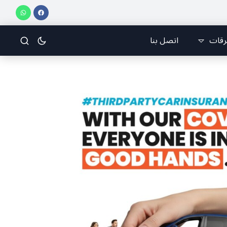
ّاغ)
قرطبا أحيت يوم الوفاء لشهيدي الغدر غيث ونورا الخوري وشهداء ٤ آب من أبناء البلدة.. كارين الخوري افرام: لقد كان بيتنا، بوجود والدي، ينبض دائماً بالحياة، ويجمع الأهل والمحبين. وحاول الغدر والشرّ إقفاله لكنه لم يستطع لأنه بيت رسالة وتاريخ وإيمان وقيم مستمرة (صور وVideo)
رقات
اتصل بنا