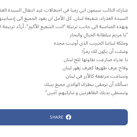
شارك النائب سيمون ابي رميا في احتفالات عيد انتقال السيدة العذ
السيدة العذراء، شفيعة لبنان، كل الأمل ان يعود الجميع الى إنسانيت
وبهذه المناسبة الى جانب ترتيلة “انت الشفيع الأكرم”، أردّد ترنيمة ا
“يا مريم سلطانة الجبال والبحار
وملكة لبناننا الحبيب الذي أوتيت مجده
وشئت أن يكون لك رمزًا.
يا عذراء ضارعت نقاوتها ثلج لبنان
وفاح عرف طهرها كعرف زهور لبنان
وتسامت مرتفعة كالأرز في لبنان.
نسألك أن ترمقي بنظرك الوالدي جميع بنيك
وتبسطي يديك الطاهرتين و تباركيهم. آمين”
SHARE