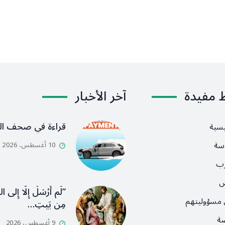
ط مفيدة
آخر الأخبار
قراءة في صحف ال
يسية
سة
10 أغسطس، 2026
رب
ص
“لَم أُرْسَلْ إِلَّا إِلى ا
 مسؤوليتهم
مِن بَيتِ…
ضة
9 أغسطس، 2026