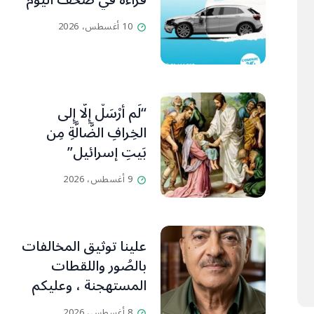
قراءة في صحف اليوم
10 أغسطس، 2026
“لَم أُرْسَلْ إِلَّا إِلى
الخِرافِ الضَّالَّةِ مِن
بَيتِ إسرائيل”
9 أغسطس، 2026
علينا توثيق المخالفات
بالصُور واللقطات
المستهجنة ، وعليكم
التنبّه وإبداء آرائكم
8 أغسطس، 2026