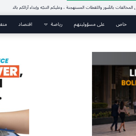
ات بالصُور واللقطات المستهجنة ، وعليكم التنبّه وإبداء آرائكم بالتعليقات (جورج صب
خاص
على مسؤوليتهم
رياضة
اقتصاد
متف