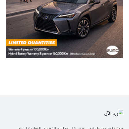
موقع إخباري وإعلامي مستقل وملتزم القضايا الوطنية للبنان