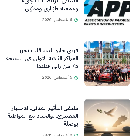
اللبناني للرياضات الجوّية
وجمعية طيّاري ومدرّبي
الطيران الشراعي
6 أغسطس، 2026
فريق جازو للسباقات يحرز
المراكز الثلاثة الأولى في النسخة
75 من رالي فنلندا
6 أغسطس، 2026
ملتقى التأثير المدني: الاختبار
المصيريّ…والحياد مع المواطنة
بوصلة
6 أغسطس، 2026