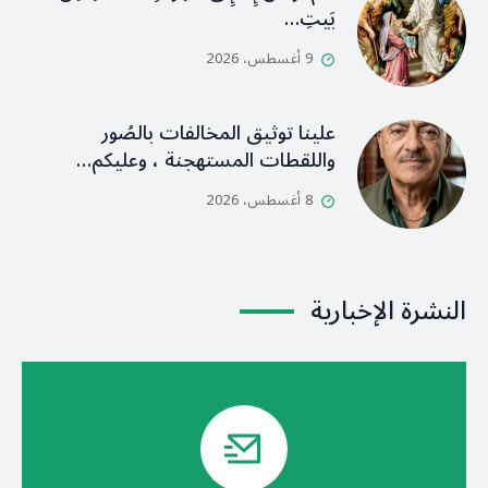
بَيتِ…
9 أغسطس، 2026
علينا توثيق المخالفات بالصُور
واللقطات المستهجنة ، وعليكم…
8 أغسطس، 2026
النشرة الإخبارية