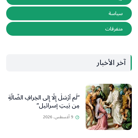
سياسة
متفرقات
آخر الأخبار
“لَم أُرْسَلْ إِلَّا إِلى الخِرافِ الضَّالَّةِ
مِن بَيتِ إسرائيل”
9 أغسطس، 2026