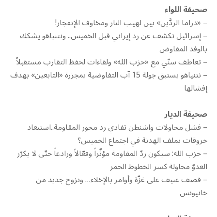
صحيفة اللواء
– «دراما الردَّين» بين لهيب النار ومخاوف الإنفجار!
– إسرائيل تكشف عن رد إيراني قبل الخميس.. ونتنياهو يشكك
بالوفد المفاوض
– تعاطف سنّي مع «حزب الله» ولقاءات لحفظ التقارب مستقبلاً
– نتنياهو يستبق جولة 15 آب التفاوضية بمجزرة «التابعين» بهدف
إفشالها
صحيفة الديار
– فشل محاولات واشنطن تفادي رد محور المقاومة..استبعاد
خروقات بملف الهدنة في اجتماع الخميس؟
– حزب الله: سيكون ردّ المقاومة مؤثّراً وفعّالاً ورادعاً حتّى لا يكرّر
العدوّ محاولة كسر الخطوط الحمر
– قصف عنيف على غزّة وأوامر بالإخلاء… ونزوح جديد من
خانيونس