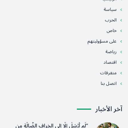
سياسة
الحرب
خاص
على مسؤوليتهم
رياضة
اقتصاد
متفرقات
اتصل بنا
آخر الأخبار
“لَم أُرْسَلْ إِلَّا إِلى الخِرافِ الضَّالَّةِ مِن