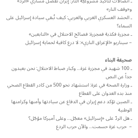
ـ اتصالات لتأكيد مشروعيّة الثأر: إيران تفصل مسارَي «الردّ»
و«وقف النار»
ـ الحشد العسكري الغربي والعربي: كيف نُبقي سيادة إسرائيل على
السماء؟
ـ مجزرة فكذبة فمجزرة: فضائح الاحتلال في «التابعين»
– سيناريو «الإغراق الناري»: لا درع كافية لحماية إسرائيل
صحيفة البناء
ـ 100 شهيد في مجزرة غزة… وكبار ضباط الاحتلال: نحن بعيدون
جداً عن النص
ـ وزارة الصحة في غزة: استشهاد نحو 500 من كادر القطاع الصحي
منذ بدء العدوان على القطاع
ـ الصين تؤكد دعم إيران في الدفاع عن سيادتها وأمنها وكرامتها
الوطنية
ـ هل الردّ على «إسرائيل» معجّل… وعلى أميركا مؤجّل؟
– حرب غزة حسمت… والآن حرب الردع