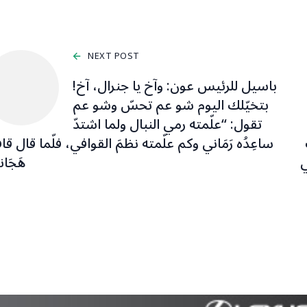
NEXT POST
باسيل للرئيس عون: وآخ يا جنرال، آخ!
بتخيّلك اليوم شو عم تحسّ وشو عم
تقول: “علّمته رمي النبال ولما اشتدّ
ساعِدُه رَمَاني وكم علّمته نظمَ القوافي، فلّما قال قاف
ي
هَجَا