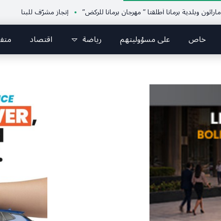
دية برمانا أطلقتا ” مهرجان برمانا للركض”
إنجاز مشرّف للبنان دولياً في الجوج
خاص
على مسؤوليتهم
رياضة
اقتصاد
متف