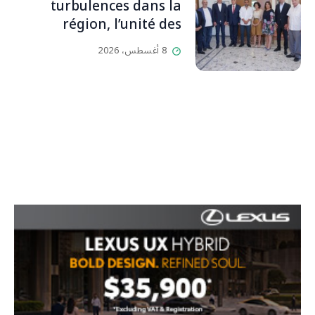
بيت رسالة وتاريخ وإيمان وقيم
turbulences dans la
مستمرة (صور وVideo)
région, l’unité des
Libanais est primordiale
8 أغسطس، 2026
L’OLJ / Par Scarlett
HADDAD