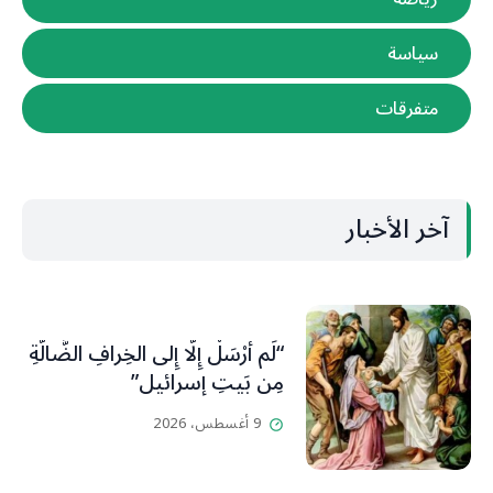
سياسة
متفرقات
آخر الأخبار
“لَم أُرْسَلْ إِلَّا إِلى الخِرافِ الضَّالَّةِ
مِن بَيتِ إسرائيل”
9 أغسطس، 2026