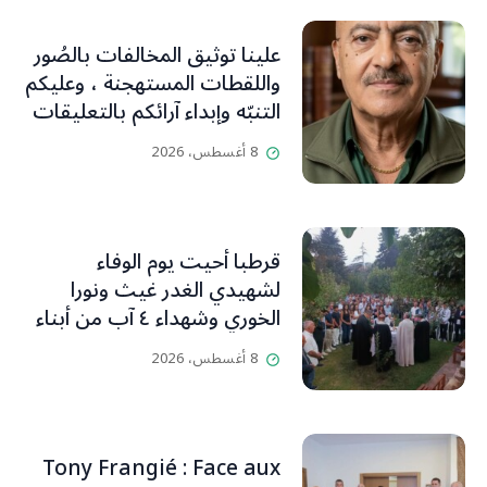
علينا توثيق المخالفات بالصُور
واللقطات المستهجنة ، وعليكم
التنبّه وإبداء آرائكم بالتعليقات
(جورج صبّاغ)
8 أغسطس، 2026
قرطبا أحيت يوم الوفاء
لشهيدي الغدر غيث ونورا
الخوري وشهداء ٤ آب من أبناء
البلدة.. كارين الخوري افرام: لقد
8 أغسطس، 2026
كان بيتنا، بوجود والدي، ينبض
دائماً بالحياة، ويجمع الأهل
والمحبين. وحاول الغدر والشرّ
إقفاله لكنه لم يستطع لأنه
Tony Frangié : Face aux