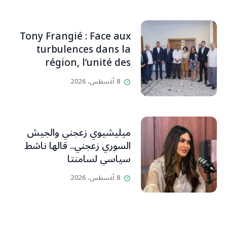
دائماً بالحياة، ويجمع الأهل
والمحبين. وحاول الغدر والشرّ
إقفاله لكنه لم يستطع لأنه
Tony Frangié : Face aux
بيت رسالة وتاريخ وإيمان وقيم
turbulences dans la
مستمرة (صور وVideo)
région, l’unité des
Libanais est primordiale
8 أغسطس، 2026
L’OLJ / Par Scarlett
HADDAD
ميليشيوي زعجني والجيش
السوري زعجني.. قالها ناشط
سياسي لسامنتا
8 أغسطس، 2026