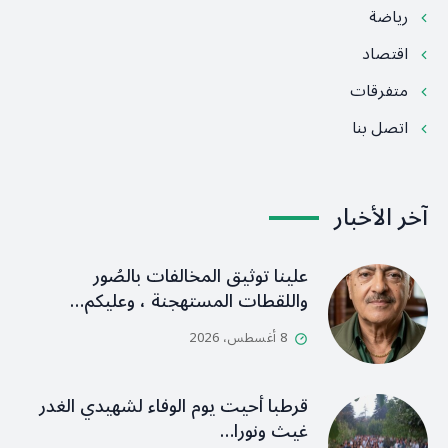
رياضة
اقتصاد
متفرقات
اتصل بنا
آخر الأخبار
علينا توثيق المخالفات بالصُور
واللقطات المستهجنة ، وعليكم…
8 أغسطس، 2026
قرطبا أحيت يوم الوفاء لشهيدي الغدر
غيث ونورا…