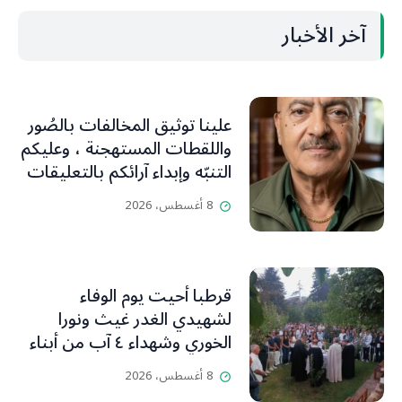
آخر الأخبار
علينا توثيق المخالفات بالصُور
واللقطات المستهجنة ، وعليكم
التنبّه وإبداء آرائكم بالتعليقات
(جورج صبّاغ)
8 أغسطس، 2026
قرطبا أحيت يوم الوفاء
لشهيدي الغدر غيث ونورا
الخوري وشهداء ٤ آب من أبناء
البلدة.. كارين الخوري افرام: لقد
8 أغسطس، 2026
كان بيتنا، بوجود والدي، ينبض